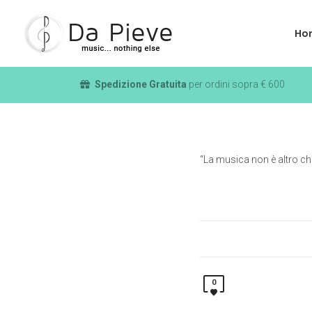
Ho
Spedizione Gratuita
per ordini sopra € 600
“La musica non è altro ch
0