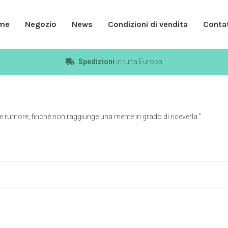
me
Negozio
News
Condizioni di vendita
Contat
Spedizioni
in tutta Europa
e rumore, finché non raggiunge una mente in grado di riceverla.”