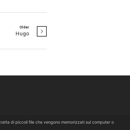
Older
Hugo
i tratta di piccoli file che vengono memorizzati sul computer o
design by
lumiere