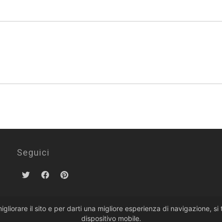
Seguici
migliorare il sito e per darti una migliore esperienza di navigazione, s
dispositivo mobile.
Politiche sulla Privacy
·
Condizioni di Vendita