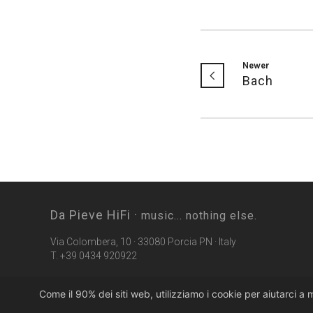
Newer
Bach
Da Pieve HiFi ·
music... nothing else.
Via Colombera, 10 · 33080 Porcia PN · Italy
T. +39 0434 920922
Come il 90% dei siti web, utilizziamo i cookie per aiutarci a 
©2026 Da Pieve HiFi · p.iva 01610250936