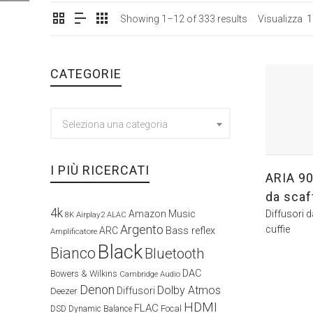
Showing 1–12 of 333 results
Visualizza
1
CATEGORIE
Seleziona una categoria
I PIÙ RICERCATI
ARIA 90
da scaff
4k
Diffusori d
Amazon Music
Airplay2
8K
ALAC
Argento
cuffie
ARC
Bass reflex
Amplificatore
Black
Bianco
Bluetooth
DAC
Bowers & Wilkins
Cambridge Audio
Denon
Dolby Atmos
Diffusori
Deezer
HDMI
FLAC
Focal
DSD
Dynamic Balance