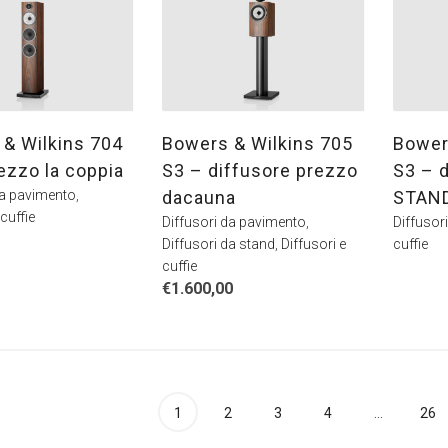
& Wilkins 704
Bowers & Wilkins 705
Bower
ezzo la coppia
S3 – diffusore prezzo
S3 – 
da pavimento
,
dacauna
STAN
 cuffie
Diffusori da pavimento
,
Diffusor
Diffusori da stand
,
Diffusori e
cuffie
cuffie
€
1.600,00
1
2
3
4
…
26