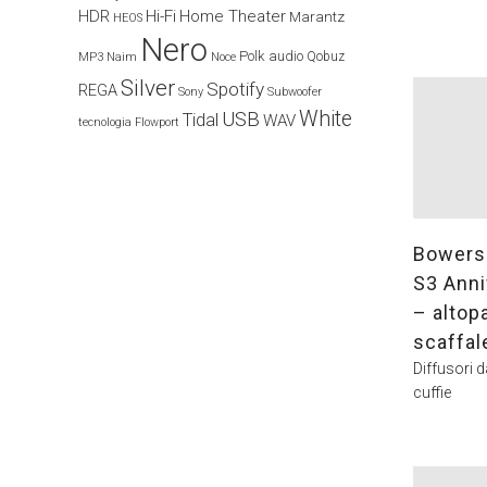
HDR
Hi-Fi
Home Theater
Marantz
HEOS
Nero
Polk audio
Naim
Qobuz
MP3
Noce
Silver
Spotify
REGA
Sony
Subwoofer
White
USB
Tidal
WAV
tecnologia Flowport
Bowers 
S3 Anni
– altop
scaffal
Diffusori 
cuffie