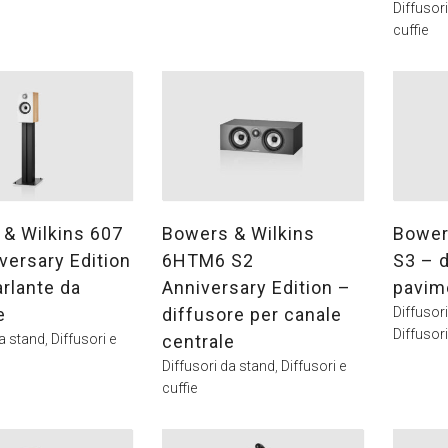
Diffusor
cuffie
& Wilkins 607
Bowers & Wilkins
Bower
versary Edition
6HTM6 S2
S3 – d
arlante da
Anniversary Edition –
pavime
e
diffusore per canale
Diffusor
Diffusori
da stand
,
Diffusori e
centrale
Diffusori da stand
,
Diffusori e
cuffie