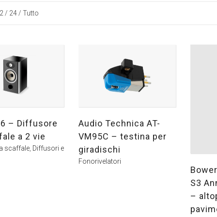
2
/
24
/
Tutto
6 – Diffusore
Audio Technica AT-
ale a 2 vie
VM95C – testina per
a scaffale
,
Diffusori e
giradischi
Fonorivelatori
Bower
S3 Ann
– alto
pavim