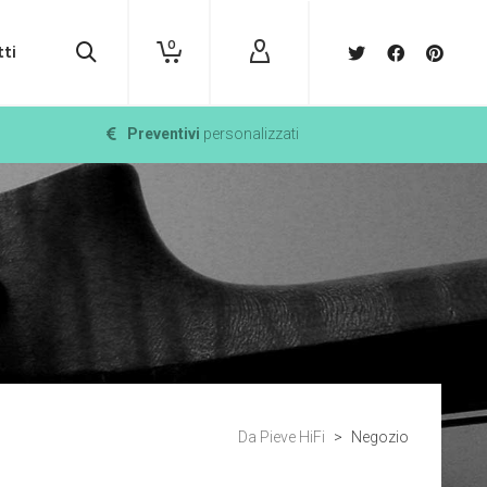
0
ti
Preventivi
personalizzati
Da Pieve HiFi
>
Negozio