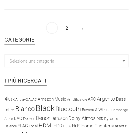
1
2
→
CATEGORIE
Seleziona una categoria
I PIÙ RICERCATI
4k
Argento
Amazon Music
ARC
Bass
Airplay2
Amplificatore
8K
ALAC
Black
Bianco
Bluetooth
reflex
Bowers & Wilkins
Cambridge
Denon
Dolby Atmos
DAC
Diffusori
Deezer
Audio
DSD
Dynamic
HDMI
FLAC
HDR
Hi-Fi
Home Theater
Marantz
Focal
Balance
HEOS