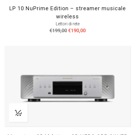
LP 10 NuPrime Edition – streamer musicale
wireless
Lettori di rete
Il
Il
€
199,00
€
190,00
prezzo
prezzo
originale
attuale
era:
è:
€199,00.
€190,00.