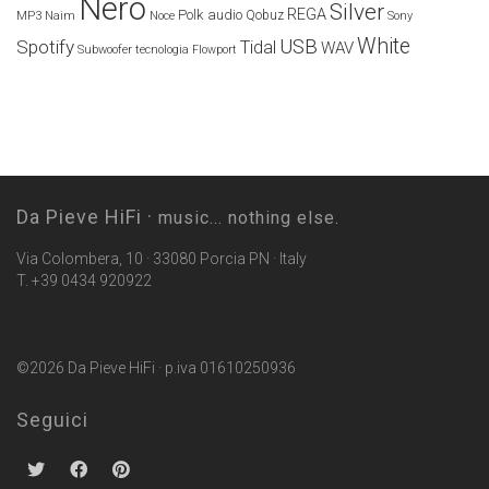
Nero
Silver
REGA
Polk audio
Naim
Qobuz
MP3
Noce
Sony
White
USB
Spotify
Tidal
WAV
Subwoofer
tecnologia Flowport
Da Pieve HiFi ·
music... nothing else.
Via Colombera, 10 · 33080 Porcia PN · Italy
T. +39 0434 920922
©2026 Da Pieve HiFi · p.iva 01610250936
Seguici