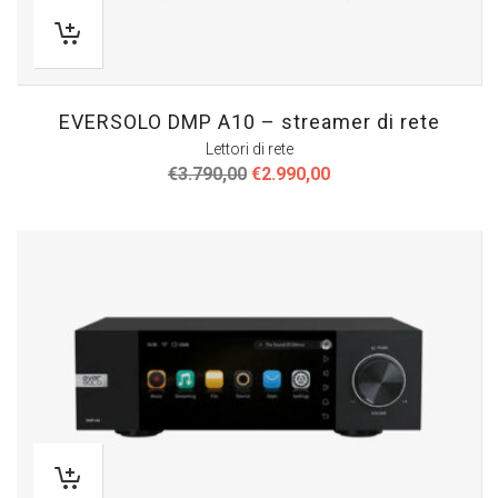
EVERSOLO DMP A10 – streamer di rete
Lettori di rete
Il
Il
€
3.790,00
€
2.990,00
prezzo
prezzo
originale
attuale
era:
è:
€3.790,00.
€2.990,00.