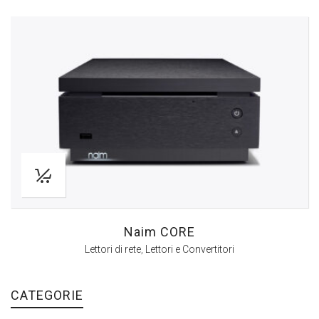
originale
attuale
era:
è:
€2.990,00.
€2.499,00.
Naim CORE
Lettori di rete
,
Lettori e Convertitori
CATEGORIE