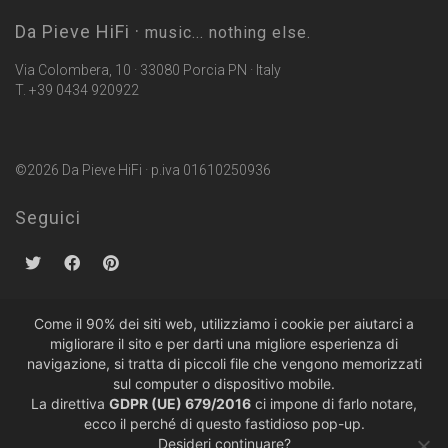
Da Pieve HiFi ·
music... nothing else.
Via Colombera, 10 · 33080 Porcia PN · Italy
T. +39 0434 920922
©2026 Da Pieve HiFi · p.iva 01610250936
Seguici
Come il 90% dei siti web, utilizziamo i cookie per aiutarci a
migliorare il sito e per darti una migliore esperienza di
Politiche sulla Privacy
·
Condizioni di Vendita
navigazione, si tratta di piccoli file che vengono memorizzati
sul computer o dispositivo mobile.
La direttiva
GDPR (UE) 679/2016
ci impone di farlo notare,
ecco il perché di questo fastidioso pop-up.
Desideri continuare?