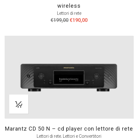
wireless
Lettori di rete
Il
Il
€
199,00
€
190,00
prezzo
prezzo
originale
attuale
era:
è:
€199,00.
€190,00.
Marantz CD 50 N – cd player con lettore di rete
Lettori di rete
,
Lettori e Convertitori