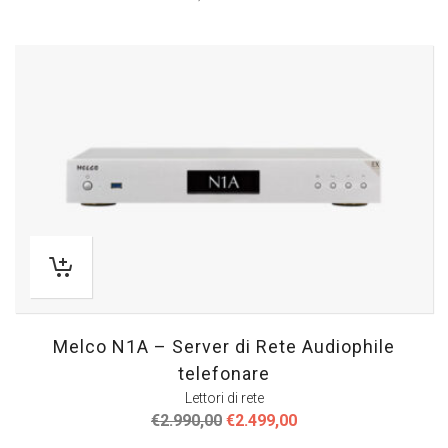
Melco N1A – Server di Rete Audiophile
telefonare
Lettori di rete
Il
Il
€
2.990,00
€
2.499,00
prezzo
prezzo