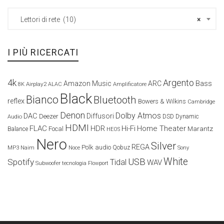
Lettori di rete (10)
×
I PIÙ RICERCATI
4k
Argento
Amazon Music
ARC
Bass
Airplay2
Amplificatore
8K
ALAC
Black
Bianco
Bluetooth
reflex
Bowers & Wilkins
Cambridge
Denon
Dolby Atmos
DAC
Diffusori
Deezer
Audio
DSD
Dynamic
HDMI
FLAC
HDR
Hi-Fi
Home Theater
Marantz
Focal
Balance
HEOS
Nero
Silver
REGA
Polk audio
Naim
Qobuz
MP3
Noce
Sony
White
USB
Spotify
Tidal
WAV
Subwoofer
tecnologia Flowport