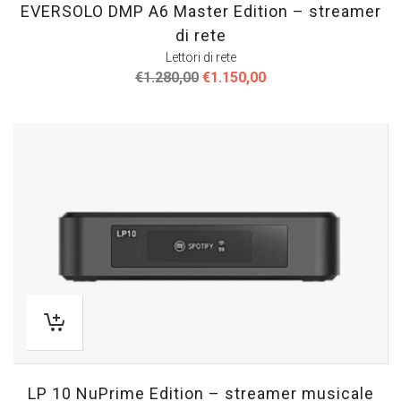
EVERSOLO DMP A6 Master Edition – streamer
di rete
Lettori di rete
Il
Il
€
1.280,00
€
1.150,00
prezzo
prezzo
originale
attuale
era:
è:
€1.280,00.
€1.150,00.
LP 10 NuPrime Edition – streamer musicale