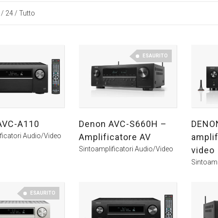
/
24
/
Tutto
ESAURITO
AVC-A110
Denon AVC-S660H –
DENO
ficatori Audio/Video
Amplificatore AV
amplif
Sintoamplificatori Audio/Video
video
Sintoamp
ESAURITO