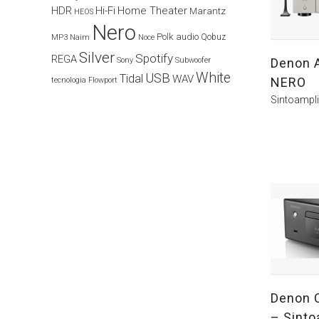
HDR
Hi-Fi
Home Theater
Marantz
HEOS
Nero
Polk audio
Naim
Qobuz
MP3
Noce
Silver
Spotify
REGA
Denon 
Sony
Subwoofer
White
USB
Tidal
WAV
NERO
tecnologia Flowport
Sintoampli
Denon 
– Sinto