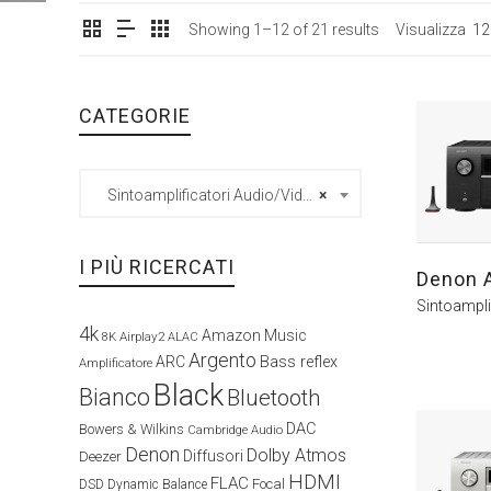
Showing 1–12 of 21 results
Visualizza
12
CATEGORIE
Sintoamplificatori Audio/Video (21)
×
I PIÙ RICERCATI
Denon 
Sintoampli
4k
Amazon Music
Airplay2
8K
ALAC
Argento
ARC
Bass reflex
Amplificatore
Black
Bianco
Bluetooth
DAC
Bowers & Wilkins
Cambridge Audio
Denon
Dolby Atmos
Diffusori
Deezer
HDMI
FLAC
Focal
DSD
Dynamic Balance