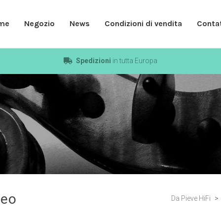
me
Negozio
News
Condizioni di vendita
Contat
Spedizioni
in tutta Europa
deo
Da Pieve HiFi
>