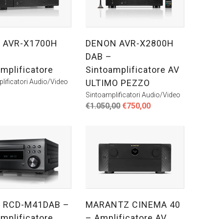
 AVR-X1700H
DENON AVR-X2800H
DAB –
mplificatore
Sintoamplificatore AV
lificatori Audio/Video
ULTIMO PEZZO
Sintoamplificatori Audio/Video
Il
Il
€
1.050,00
€
750,00
prezzo
prezzo
originale
attuale
era:
è:
€1.050,00.
€750,00.
 RCD-M41DAB –
MARANTZ CINEMA 40
mplificatore
– Amplificatore AV