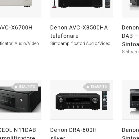
AVC-X6700H
Denon AVC-X8500HA
Denon
telefonare
DAB –
ficatori Audio/Video
Sintoamplificatori Audio/Video
Sintoa
Sintoamp
ESAURITO
ESAURITO
CEOL N11DAB
Denon DRA-800H
Denon
amplificatore
silver
Sintoa