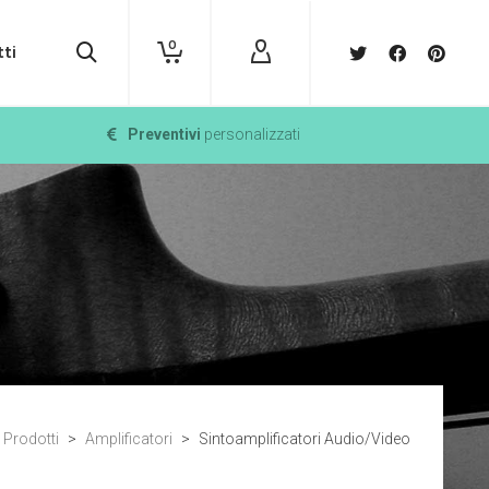
0
ti
Preventivi
personalizzati
Prodotti
>
Amplificatori
>
Sintoamplificatori Audio/Video