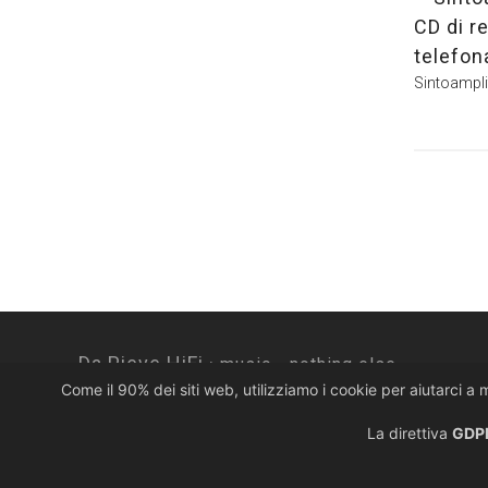
CD di re
telefon
Sintoampli
Da Pieve HiFi ·
music... nothing else.
Come il 90% dei siti web, utilizziamo i cookie per aiutarci a 
Via Colombera, 10 · 33080 Porcia PN · Italy
T. +39 0434 920922
La direttiva
GDPR