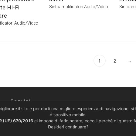
te Hi-Fi
Sintoamplificatori Audio/Video
Sintoamp
are
ficatori Audio/Video
1
2
→
Seguici
migliorare il sito e per darti una migliore esperienza di navigazione, s
dispositivo mobile.
 (UE) 679/2016
ci impone di farlo notare, ecco il perché di questo 
Desideri continuare?