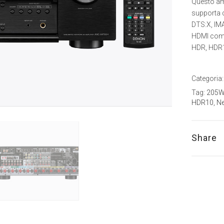
Questo amp
supporta 
DTS:X, IMA
HDMI come
HDR, HDR1
Categoria
Tag:
205
HDR10
,
N
Share