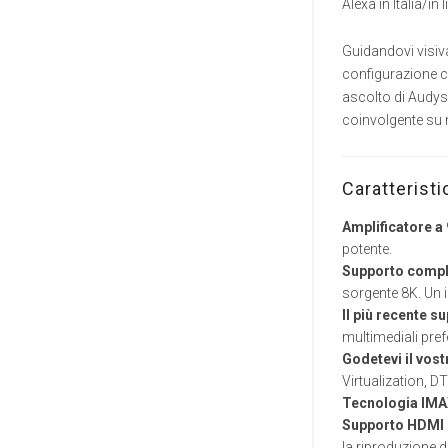
Alexa in Italia/in 
Guidandovi visiva
configurazione co
ascolto di Audys
coinvolgente su m
Caratteristi
Amplificatore a 
potente.
Supporto compl
sorgente 8K. Un i
Il più recente 
multimediali prefe
Godetevi il vos
Virtualization, DT
Tecnologia IMA
Supporto HDMI 
la riproduzione 