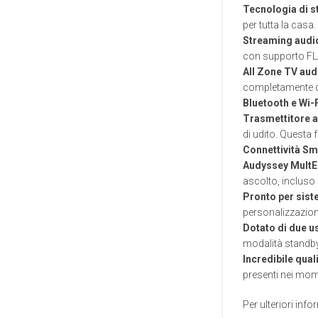
Tecnologia di s
per tutta la casa
Streaming audio 
con supporto FL
All Zone TV aud
completamente d
Bluetooth e Wi-F
Trasmettitore a
di udito. Questa 
Connettività Sm
Audyssey MultE
ascolto, incluso
Pronto per sist
personalizzazione
Dotato di due us
modalità standby
Incredibile qual
presenti nei mome
Per ulteriori info