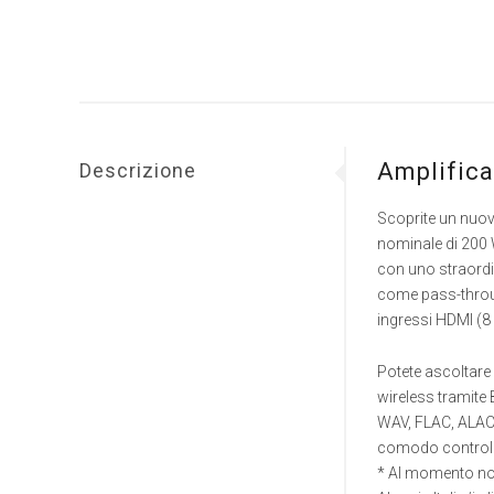
Amplifica
Descrizione
Scoprite un nuov
nominale di 200 
con uno straordi
come pass-throu
ingressi HDMI (8 
Potete ascoltare 
wireless tramite 
WAV, FLAC, ALAC 
comodo controll
* Al momento non