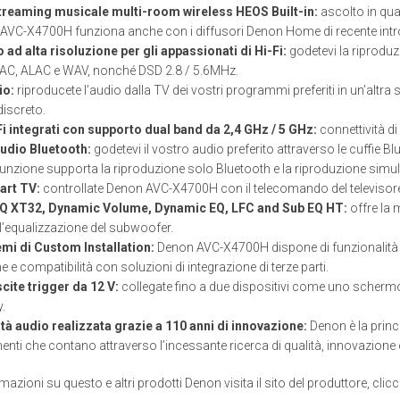
treaming musicale multi-room wireless HEOS Built-in:
ascolto in qua
. AVC-X4700H funziona anche con i diffusori Denon Home di recente introd
ad alta risoluzione per gli appassionati di Hi-Fi:
godetevi la riproduzio
AC, ALAC e WAV, nonché DSD 2.8 / 5.6MHz.
io:
riproducete l’audio dalla TV dei vostri programmi preferiti in un’altra
iscreto.
i integrati con supporto dual band da 2,4 GHz / 5 GHz:
connettività di
udio Bluetooth:
godetevi il vostro audio preferito attraverso le cuffie 
funzione supporta la riproduzione solo Bluetooth e la riproduzione simult
art TV:
controllate Denon AVC-X4700H con il telecomando del televisor
Q XT32, Dynamic Volume, Dynamic EQ, LFC and Sub EQ HT:
offre la 
 l’equalizzazione del subwoofer.
emi di Custom Installation:
Denon AVC-X4700H dispone di funzionalità di
 e compatibilità con soluzioni di integrazione di terze parti.
cite trigger da 12 V:
collegate fino a due dispositivi come uno schermo
.
ità audio realizzata grazie a 110 anni di innovazione:
Denon è la princ
nti che contano attraverso l’incessante ricerca di qualità, innovazione 
rmazioni su questo e altri prodotti Denon visita il sito del produttore, clic