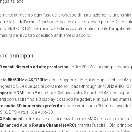
lingua italiana.
mente attraverso ogni fase del processo di installazione, il pluripremiato
rretta fin dall’inizio. Ogni home theater è diverso: ecco perché Denon uti
sey MultEQ XT32 che misura e ottimizza automaticamente l’amplificator
isura per il vostro specifico ambiente di ascolto.
che principali
9 canali discreto ad alte prestazioni:
offre 200 W dinamici per canale 
eto 8K/60Hz e 4K/120Hz:
con il supporto delle ultime specifiche HDMI po
ngresso 8K e due uscite consentono il pass-through 8K/60Hz e 4K/120Hz. L
supporto HDMI:
con 8 ingressi HDMI avanzati e 3 uscite HDMI con supporto 
riti con uscita fino a 3 display, così potrete goderveli in qualsiasi stanza
tro audio 3D immersivo preferito:
godetevi un audio 3D immersivo da 
S: X, DTS Virtual: X e Auro-3D.
X Enhanced:
offre una vera esperienza teatrale IMAX nella vostra casa.
Enhanced Audio Return Channel (eARC):
tramite l’uscita HDMI princip
dei formati audio non compressi e basati su oggetti sonori, come Dolby 