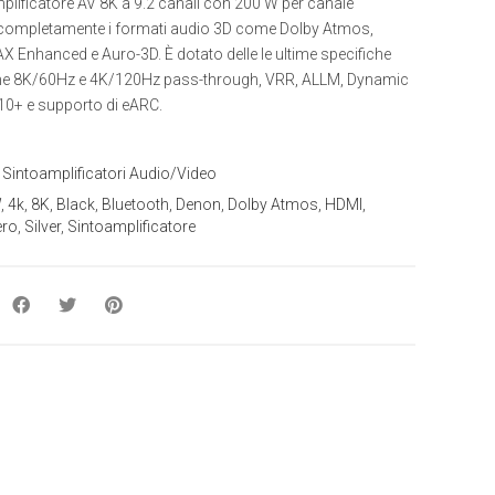
lificatore AV 8K a 9.2 canali con 200 W per canale
completamente i formati audio 3D come Dolby Atmos,
X Enhanced e Auro-3D. È dotato delle le ultime specifiche
 8K/60Hz e 4K/120Hz pass-through, VRR, ALLM, Dynamic
0+ e supporto di eARC.
:
Sintoamplificatori Audio/Video
W
,
4k
,
8K
,
Black
,
Bluetooth
,
Denon
,
Dolby Atmos
,
HDMI
,
ero
,
Silver
,
Sintoamplificatore