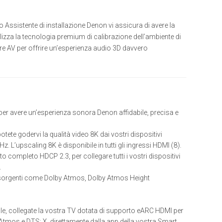
 Assistente di installazione Denon vi assicura di avere la
lizza la tecnologia premium di calibrazione dell’ambiente di
e AV per offrire un’esperienza audio 3D davvero
per avere un’esperienza sonora Denon affidabile, precisa e
tete godervi la qualità video 8K dai vostri dispositivi
’upscaling 8K è disponibile in tutti gli ingressi HDMI (8).
completo HDCP 2.3, per collegare tutti i vostri dispositivi
.
sorgenti come Dolby Atmos, Dolby Atmos Height
ale, collegate la vostra TV dotata di supporto eARC HDMI per
Atmos e DTS: X, direttamente dalla app della vostra Smart