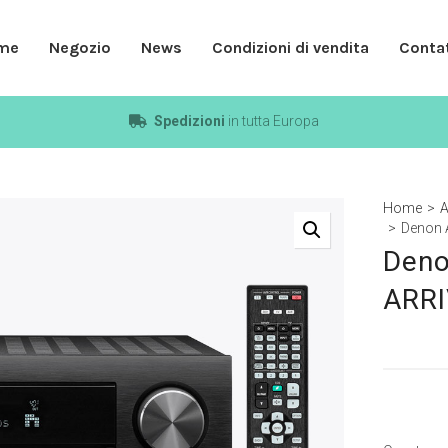
me
Negozio
News
Condizioni di vendita
Contat
Spedizioni
in tutta Europa
Home
>
A
>
Denon 
Deno
ARR