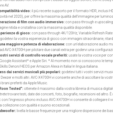
ore AV.
ompatibilità video:
il più recente supporto per il formato HDR, inclusi
ità nel 2020), per offrire la massima qualità dell’immagine per luminosi
erazione di film con audio immersivo:
con pass-through e upscaling
ine nitida e cristallina con la massima qualità disponibile.
sperienze di gioco:
con pass-through 4K/120Hz, Variable Refresh Rate
odetevi la vostra esperienza di gioco con immagini straordinarie, ritardo
una maggiore potenza di elaborazione:
con un’elaborazione audio mas
ad AVC-X4700H per pilotare due canali extra per godervi una configurazi
ostri servizi di controllo vocale preferiti:
usate la vostra voce per con
oogle Assistant* e Apple Siri. * Al momento non si conoscono le tempist
 Skills Denon/HEOS per Amazon Alexa in Italia/in lingua italiana.
ss dai servizi musicali più popolari:
godetevi tutti i vostri servizi mu
Deezer e molti altri. AVC-X4700H vi consente anche di ascoltare la vostr
i brani preferiti da Apple Music.
“Roon Tested”:
ottenete il massimo dalla vostra libreria di musica digitale
otrete trovare testi, date dei concerti, foto, biografie, recensioni ed altro
:
con l’ingresso phono incluso AVC-X4700H vi consente di collegare il vostro
a collezione con qualità e suono eccezionali.
ubwoofer:
livella le basse frequenze per una migliore dispersione dei bas