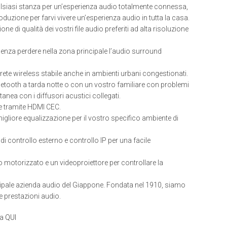
lsiasi stanza per un’esperienza audio totalmente connessa,
uzione per farvi vivere un’esperienza audio in tutta la casa.
ne di qualità dei vostri file audio preferiti ad alta risoluzione
 senza perdere nella zona principale l’audio surround
 rete wireless stabile anche in ambienti urbani congestionati.
Bluetooth a tarda notte o con un vostro familiare con problemi
anea con i diffusori acustici collegati.
e tramite HDMI CEC.
migliore equalizzazione per il vostro specifico ambiente di
 controllo esterno e controllo IP per una facile
 motorizzato e un videoproiettore per controllare la
ipale azienda audio del Giappone. Fondata nel 1910, siamo
e prestazioni audio.
ca
QUI