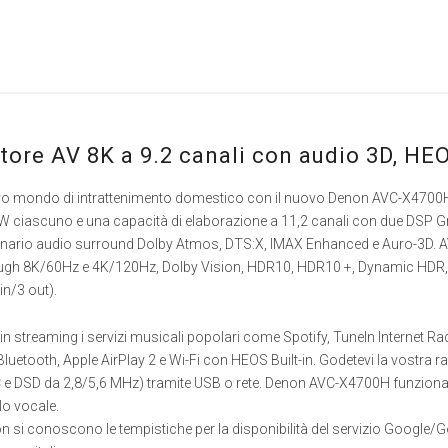
tore AV 8K a 9.2 canali con audio 3D, HEO
o mondo di intrattenimento domestico con il nuovo Denon AVC-X4700H. N
W ciascuno e una capacità di elaborazione a 11,2 canali con due DSP Grif
nario audio surround Dolby Atmos, DTS:X, IMAX Enhanced e Auro-3D. AV
gh 8K/60Hz e 4K/120Hz, Dolby Vision, HDR10, HDR10 +, Dynamic HDR, HL
in/3 out).
in streaming i servizi musicali popolari come Spotify, TuneIn Internet R
Bluetooth, Apple AirPlay 2 e Wi-Fi con HEOS Built-in. Godetevi la vostra ra
e DSD da 2,8/5,6 MHz) tramite USB o rete. Denon AVC-X4700H funziona 
o vocale.
 si conoscono le tempistiche per la disponibilità del servizio Google/