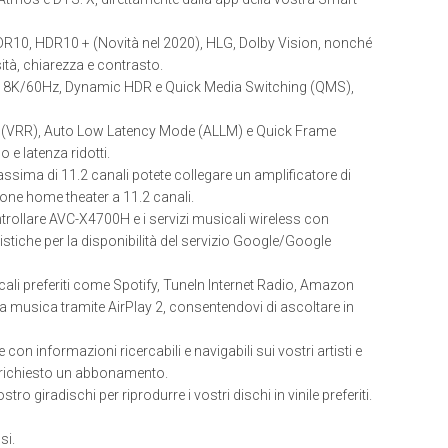
 HDR10, HDR10 + (Novità nel 2020), HLG, Dolby Vision, nonché
tà, chiarezza e contrasto.
 8K/60Hz, Dynamic HDR e Quick Media Switching (QMS),
 (VRR), Auto Low Latency Mode (ALLM) e Quick Frame
 e latenza ridotti.
sima di 11.2 canali potete collegare un amplificatore di
one home theater a 11.2 canali.
trollare AVC-X4700H e i servizi musicali wireless con
iche per la disponibilità del servizio Google/Google
sicali preferiti come Spotify, TuneIn Internet Radio, Amazon
a musica tramite AirPlay 2, consentendovi di ascoltare in
 con informazioni ricercabili e navigabili sui vostri artisti e
. È richiesto un abbonamento.
 giradischi per riprodurre i vostri dischi in vinile preferiti.
si.