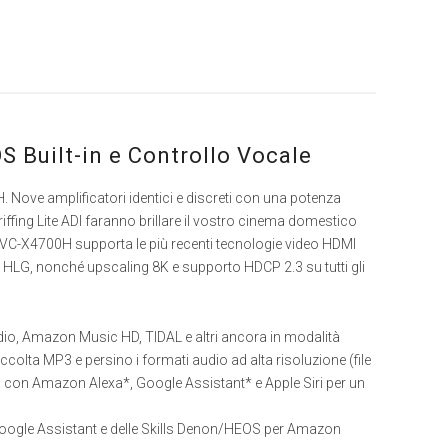
S Built-in e Controllo Vocale
ove amplificatori identici e discreti con una potenza
fing Lite ADI faranno brillare il vostro cinema domestico
C-X4700H supporta le più recenti tecnologie video HDMI
G, nonché upscaling 8K e supporto HDCP 2.3 su tutti gli
adio, Amazon Music HD, TIDAL e altri ancora in modalità
ccolta MP3 e persino i formati audio ad alta risoluzione (file
con Amazon Alexa*, Google Assistant* e Apple Siri per un
Google Assistant e delle Skills Denon/HEOS per Amazon