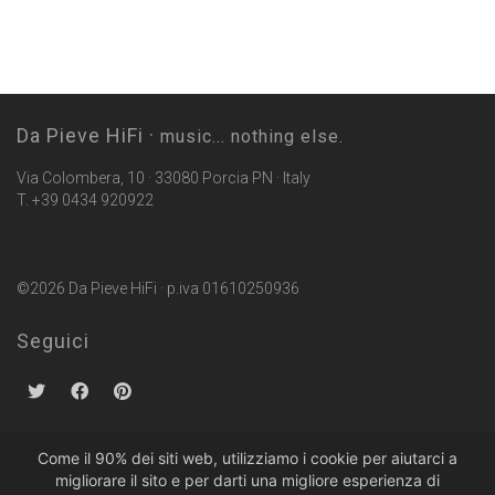
Da Pieve HiFi ·
music... nothing else.
Via Colombera, 10 · 33080 Porcia PN · Italy
T. +39 0434 920922
©2026 Da Pieve HiFi · p.iva 01610250936
Seguici
Come il 90% dei siti web, utilizziamo i cookie per aiutarci a
migliorare il sito e per darti una migliore esperienza di
Politiche sulla Privacy
·
Condizioni di Vendita