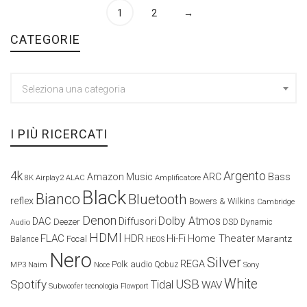
1
2
→
CATEGORIE
Seleziona una categoria
I PIÙ RICERCATI
4k
Argento
Amazon Music
ARC
Bass
Airplay2
Amplificatore
8K
ALAC
Black
Bianco
Bluetooth
reflex
Bowers & Wilkins
Cambridge
Denon
Dolby Atmos
DAC
Diffusori
Deezer
Audio
DSD
Dynamic
HDMI
FLAC
HDR
Hi-Fi
Home Theater
Marantz
Focal
Balance
HEOS
Nero
Silver
REGA
Polk audio
Naim
Qobuz
MP3
Noce
Sony
White
USB
Spotify
Tidal
WAV
Subwoofer
tecnologia Flowport