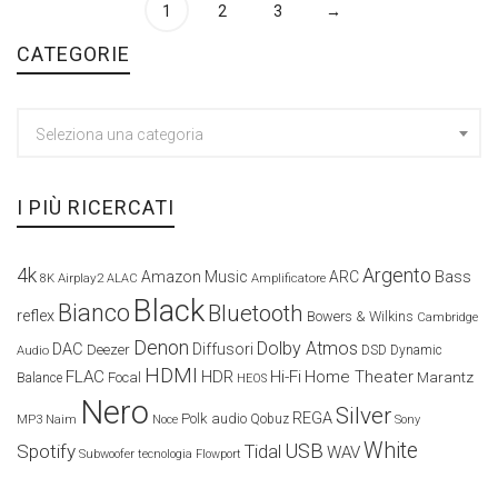
1
2
3
→
CATEGORIE
Seleziona una categoria
I PIÙ RICERCATI
4k
Argento
Amazon Music
ARC
Bass
Airplay2
Amplificatore
8K
ALAC
Black
Bianco
Bluetooth
reflex
Bowers & Wilkins
Cambridge
Denon
Dolby Atmos
DAC
Diffusori
Deezer
Audio
DSD
Dynamic
HDMI
FLAC
HDR
Hi-Fi
Home Theater
Marantz
Focal
Balance
HEOS
Nero
Silver
REGA
Polk audio
Naim
Qobuz
MP3
Noce
Sony
White
USB
Spotify
Tidal
WAV
Subwoofer
tecnologia Flowport