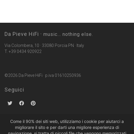
Da Pieve HiFi ·
music... nothing else.
Via Colombera, 10 · 33080 Porcia PN · Italy
T. +39 0434 920922
©2026 Da Pieve HiFi · p.iva 01610250936
Seguici
Come il 90% dei siti web, utilizziamo i cookie per aiutarci a
migliorare il sito e per darti una migliore esperienza di
Politiche sulla Privacy
·
Condizioni di Vendita
navigazione, si tratta di piccoli file che vengono memorizzati