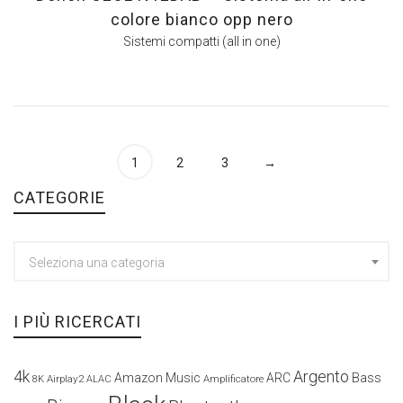
colore bianco opp nero
Sistemi compatti (all in one)
1
2
3
→
CATEGORIE
Seleziona una categoria
I PIÙ RICERCATI
4k
Argento
Amazon Music
ARC
Bass
Airplay2
Amplificatore
8K
ALAC