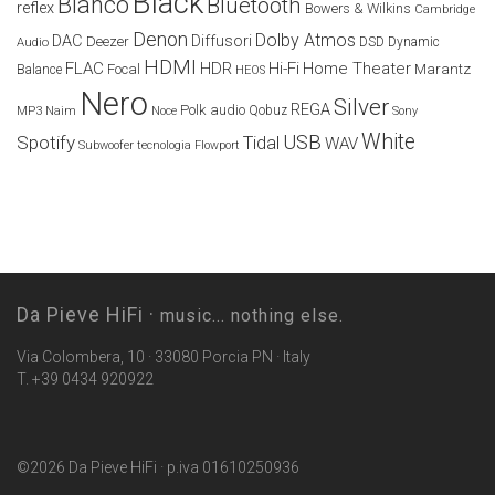
Black
Bianco
Bluetooth
reflex
Bowers & Wilkins
Cambridge
Denon
Dolby Atmos
DAC
Diffusori
Deezer
Audio
DSD
Dynamic
HDMI
FLAC
HDR
Hi-Fi
Home Theater
Marantz
Focal
Balance
HEOS
Nero
Silver
REGA
Polk audio
Naim
Qobuz
MP3
Noce
Sony
White
USB
Spotify
Tidal
WAV
Subwoofer
tecnologia Flowport
Da Pieve HiFi ·
music... nothing else.
Via Colombera, 10 · 33080 Porcia PN · Italy
T. +39 0434 920922
©2026 Da Pieve HiFi · p.iva 01610250936