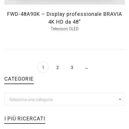
FWD-48A90K – Display professionale BRAVIA
4K HD da 48″
Televisori OLED
1
2
3
→
CATEGORIE
Seleziona una categoria
I PIÙ RICERCATI