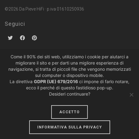
©2026 Da Pieve HiFi · p.iva 01610250936
Seguici
Come il 90% dei siti web, utilizziamo i cookie per aiutarci a
migliorare il sito e per darti una migliore esperienza di
Politiche sulla Privacy
·
Condizioni di Vendita
navigazione, si tratta di piccoli file che vengono memorizzati
sul computer o dispositivo mobile.
La direttiva
GDPR (UE) 679/2016
ci impone di farlo notare,
ecco il perché di questo fastidioso pop-up.
Desideri continuare?
ACCETTO
design by
lumiere
INFORMATIVA SULLA PRIVACY