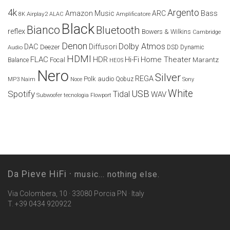
4k
Argento
Amazon Music
ARC
Bass
Airplay2
Amplificatore
8K
ALAC
Black
Bianco
Bluetooth
reflex
Bowers & Wilkins
Cambridge
Denon
Dolby Atmos
DAC
Diffusori
Deezer
Audio
DSD
Dynamic
HDMI
FLAC
HDR
Hi-Fi
Home Theater
Marantz
Focal
Balance
HEOS
Nero
Silver
REGA
Polk audio
Naim
Qobuz
MP3
Noce
Sony
White
USB
Spotify
Tidal
WAV
Subwoofer
tecnologia Flowport
Da Pieve HiFi ·
music... nothing else.
Via Colombera, 10 · 33080 Porcia PN · Italy
T. +39 0434 920922