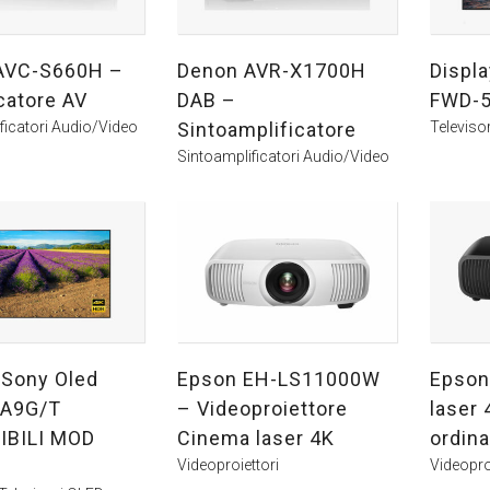
AVC-S660H –
Denon AVR-X1700H
Displa
catore AV
DAB –
FWD-
ficatori Audio/Video
Sintoamplificatore
Televisor
Sintoamplificatori Audio/Video
 Sony Oled
Epson EH-LS11000W
Epson
A9G/T
– Videoproiettore
laser 
IBILI MOD
Cinema laser 4K
ordin
Videoproiettori
Videopro