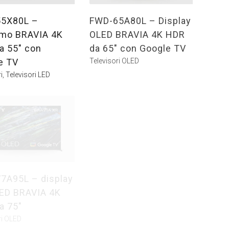
5X80L –
FWD-65A80L – Display
mo BRAVIA 4K
OLED BRAVIA 4K HDR
a 55″ con
da 65″ con Google TV
e TV
Televisori OLED
i
,
Televisori LED
7A95L – display
Hisense C2 PRO –
ED BRAVIA 4K
Mini Proiettore Smart
a 75″
4K
ri OLED
Videoproiettori