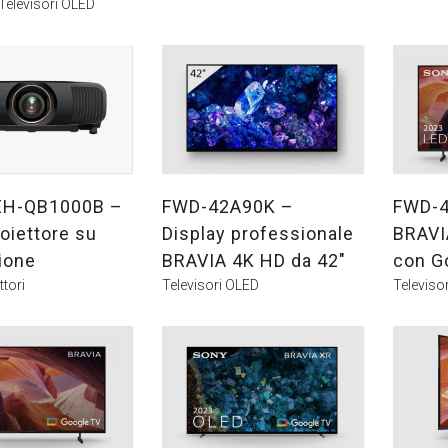
Televisori OLED
EH-QB1000B –
FWD-42A90K –
FWD-4
oiettore su
Display professionale
BRAVI
ione
BRAVIA 4K HD da 42″
con G
tori
Televisori OLED
Televiso