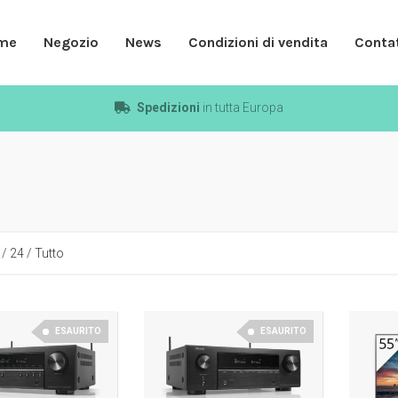
me
Negozio
News
Condizioni di vendita
Contat
Spedizioni
in tutta Europa
/
24
/
Tutto
ESAURITO
ESAURITO