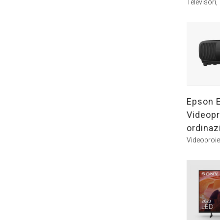
Televisori
,
Epson 
Videopr
ordinaz
Videoproiet