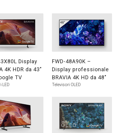
3X80L Display
FWD-48A90K –
A 4K HDR da 43″
Display professionale
oogle TV
BRAVIA 4K HD da 48″
ri LED
Televisori OLED