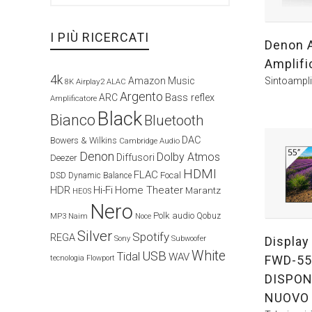
I PIÙ RICERCATI
Denon 
Amplifi
4k
Sintoampli
Amazon Music
Airplay2
8K
ALAC
Argento
ARC
Bass reflex
Amplificatore
Black
Bianco
Bluetooth
DAC
Bowers & Wilkins
Cambridge Audio
Denon
Dolby Atmos
Diffusori
Deezer
HDMI
FLAC
Focal
DSD
Dynamic Balance
HDR
Hi-Fi
Home Theater
Marantz
HEOS
Nero
Polk audio
Naim
Qobuz
MP3
Noce
Silver
Spotify
REGA
Display
Sony
Subwoofer
White
USB
Tidal
WAV
FWD-55
tecnologia Flowport
DISPON
NUOVO