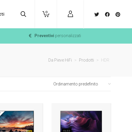
0
ti
Preventivi
personalizzati
Da Pieve HiFi
>
Prodotti
>
HDR