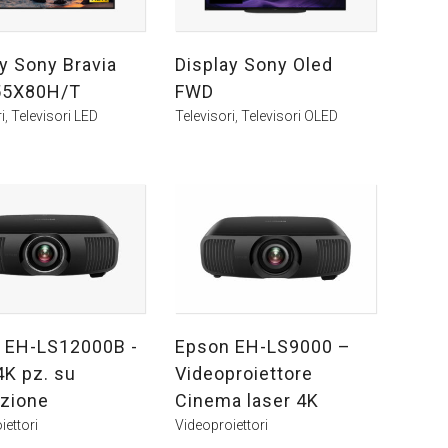
y Sony Bravia
Display Sony Oled
55X80H/T
FWD
i
,
Televisori LED
Televisori
,
Televisori OLED
 EH-LS12000B -
Epson EH-LS9000 –
4K pz. su
Videoproiettore
azione
Cinema laser 4K
iettori
Videoproiettori