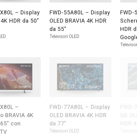
X80L – Display
FWD-55A80L – Display
FWD-5
 4K HDR da 50″
OLED BRAVIA 4K HDR
Scher
da 55″
HDR d
LED
Televisori OLED
Googl
Televisor
X80L –
FWD-77A80L – Display
FWD-7
o BRAVIA 4K
OLED BRAVIA 4K HDR
QD OL
65″ con
da 77″
HDR d
 TV
Televisori OLED
Televiso