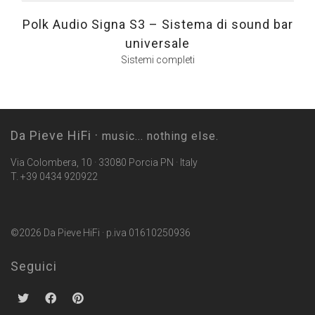
Polk Audio Signa S3 – Sistema di sound bar
universale
Sistemi completi
Da Pieve HiFi ·
music... nothing else.
Via Colombera, 10 · 33080 Porcia PN · Italy
T. +39 0434 920922
©2026 Da Pieve HiFi · p.iva 01610250936
Seguici