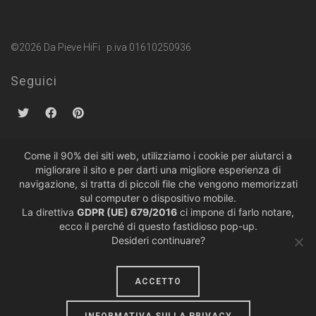
©2026 Da Pieve HiFi · p.iva 01610250936
Seguici
Come il 90% dei siti web, utilizziamo i cookie per aiutarci a
migliorare il sito e per darti una migliore esperienza di
Politiche sulla Privacy
·
Condizioni di Vendita
navigazione, si tratta di piccoli file che vengono memorizzati
sul computer o dispositivo mobile.
La direttiva
GDPR (UE) 679/2016
ci impone di farlo notare,
ecco il perché di questo fastidioso pop-up.
Desideri continuare?
ACCETTO
design by
lumiere