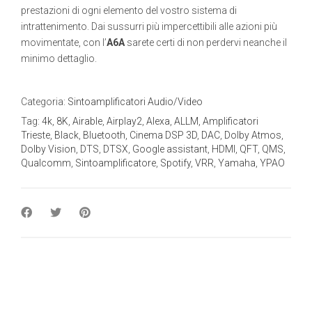
prestazioni di ogni elemento del vostro sistema di
intrattenimento. Dai sussurri più impercettibili alle azioni più
movimentate, con l’
A6A
sarete certi di non perdervi neanche il
minimo dettaglio.
Categoria:
Sintoamplificatori Audio/Video
Tag:
4k
,
8K
,
Airable
,
Airplay2
,
Alexa
,
ALLM
,
Amplificatori
Trieste
,
Black
,
Bluetooth
,
Cinema DSP 3D
,
DAC
,
Dolby Atmos
,
Dolby Vision
,
DTS
,
DTSX
,
Google assistant
,
HDMI
,
QFT
,
QMS
,
Qualcomm
,
Sintoamplificatore
,
Spotify
,
VRR
,
Yamaha
,
YPAO