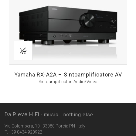
Yamaha RX-A2A – Sintoamplificatore AV
Sintoamplificatori Audio/Video
Da Pieve HiFi ·
music... nothing else.
Via Colombera, 10 · 33080 Porcia PN · Italy
T. +39 0434 920922