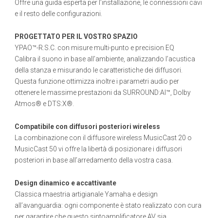
Offre una guida esperta per l’installazione, le connessioni cavi
e il resto delle configurazioni.
PROGETTATO PER IL VOSTRO SPAZIO
YPAO™-R.S.C. con misure multi-punto e precision EQ
Calibra il suono in base all’ambiente, analizzando l’acustica
della stanza e misurando le caratteristiche dei diffusori.
Questa funzione ottimizza inoltre i parametri audio per
ottenere le massime prestazioni da SURROUND:AI™, Dolby
Atmos® e DTS:X®.
Compatibile con diffusori posteriori wireless
La combinazione con il diffusore wireless MusicCast 20 o
MusicCast 50 vi offre la libertà di posizionare i diffusori
posteriori in base all’arredamento della vostra casa.
Design dinamico e accattivante
Classica maestria artigianale Yamaha e design
all’avanguardia: ogni componente è stato realizzato con cura
per garantire che questo sintoamplificatore AV sia