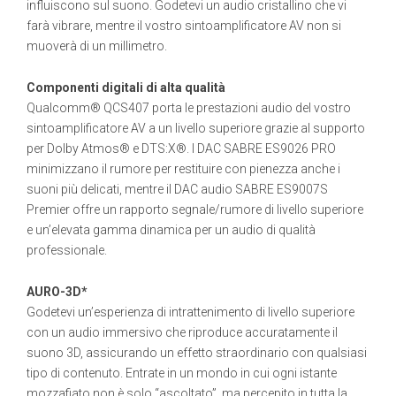
influiscono sul suono. Godetevi un audio cristallino che vi
farà vibrare, mentre il vostro sintoamplificatore AV non si
muoverà di un millimetro.
Componenti digitali di alta qualità
Qualcomm® QCS407 porta le prestazioni audio del vostro
sintoamplificatore AV a un livello superiore grazie al supporto
per Dolby Atmos® e DTS:X®. I DAC SABRE ES9026 PRO
minimizzano il rumore per restituire con pienezza anche i
suoni più delicati, mentre il DAC audio SABRE ES9007S
Premier offre un rapporto segnale/rumore di livello superiore
e un’elevata gamma dinamica per un audio di qualità
professionale.
AURO-3D*
Godetevi un’esperienza di intrattenimento di livello superiore
con un audio immersivo che riproduce accuratamente il
suono 3D, assicurando un effetto straordinario con qualsiasi
tipo di contenuto. Entrate in un mondo in cui ogni istante
mozzafiato non è solo “ascoltato”, ma percepito in tutta la