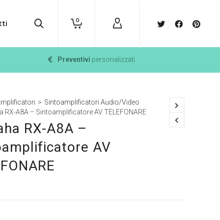
0
ti
Preventivi
personalizzati
mplificatori
>
Sintoamplificatori Audio/Video
 RX-A8A – Sintoamplificatore AV TELEFONARE
ha RX-A8A –
oamplificatore AV
EFONARE