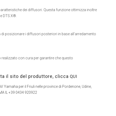
aratteristiche dei diffusori. Questa funzione ottimizza inoltre
 e DTS:X®.
di posizionare i diffusori posteriori in base all’arredamento
 realizzato con cura per garantire che questo
ta il sito del produttore, clicca
QUI
i AV Yamaha per il Friuli nelle province di Pordenone, Udine,
HIAMA IL +39 0434 920922