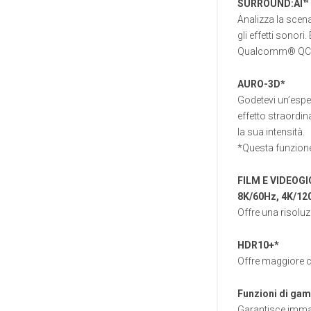
SURROUND:AI™
Analizza la scena
gli effetti sonor
Qualcomm® QC
AURO-3D*
Godetevi un’espe
effetto straordin
la sua intensità.
*Questa funzione
FILM E VIDEOGI
8K/60Hz, 4K/12
Offre una risoluz
HDR10+*
Offre maggiore co
Funzioni di ga
Garantisce immagi