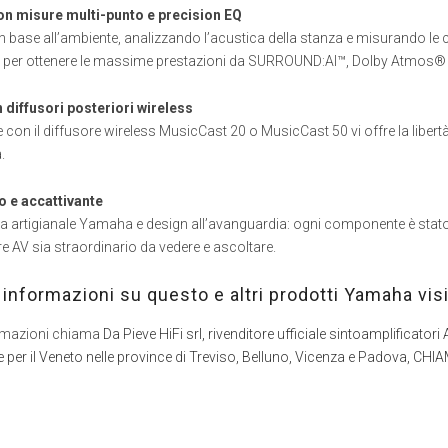
n misure multi-punto e precision EQ
in base all’ambiente, analizzando l’acustica della stanza e misurando le c
io per ottenere le massime prestazioni da SURROUND:AI™, Dolby Atmos®
 diffusori posteriori wireless
on il diffusore wireless MusicCast 20 o MusicCast 50 vi offre la libertà 
.
 e accattivante
a artigianale Yamaha e design all’avanguardia: ogni componente è stato
e AV sia straordinario da vedere e ascoltare.
i informazioni su questo e altri prodotti Yamaha visi
formazioni chiama
Da Pieve HiFi srl, rivenditore ufficiale sintoamplificator
 e per il Veneto nelle province di Treviso, Belluno, Vicenza e Padova, C