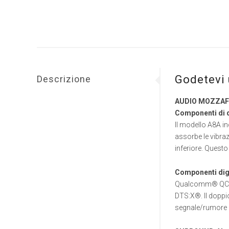
Godetevi 
Descrizione
AUDIO MOZZAF
Componenti di q
Il modello A8A in
assorbe le vibraz
inferiore. Questo
Componenti digit
Qualcomm® QCS407
DTS:X®. Il doppi
segnale/rumore di