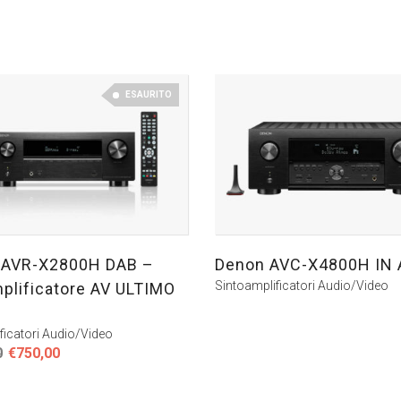
ESAURITO
AVR-X2800H DAB –
Denon AVC-X4800H IN
Sintoamplificatori Audio/Video
plificatore AV ULTIMO
ficatori Audio/Video
Il
Il
0
€
750,00
prezzo
prezzo
originale
attuale