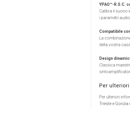
YPAO™-R.S.C. co
Calibra il suono 
i parametri aud
Compatibile con
La combinazione c
della vostra casa
Design dinamico
Classica maestri
sintoamplificator
Per ulterior
Per ulteriori in
Trieste e Gorizia