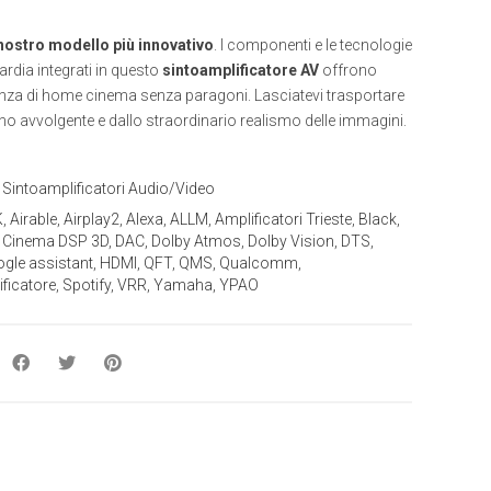
 nostro modello più innovativo
. I componenti e le tecnologie
ardia integrati in questo
sintoamplificatore AV
offrono
nza di home cinema senza paragoni. Lasciatevi trasportare
o avvolgente e dallo straordinario realismo delle immagini.
:
Sintoamplificatori Audio/Video
K
,
Airable
,
Airplay2
,
Alexa
,
ALLM
,
Amplificatori Trieste
,
Black
,
,
Cinema DSP 3D
,
DAC
,
Dolby Atmos
,
Dolby Vision
,
DTS
,
gle assistant
,
HDMI
,
QFT
,
QMS
,
Qualcomm
,
ficatore
,
Spotify
,
VRR
,
Yamaha
,
YPAO