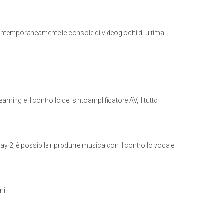
 contemporaneamente le console di videogiochi di ultima
aming e il controllo del sintoamplificatore AV, il tutto
lay 2, è possibile riprodurre musica con il controllo vocale
ni.