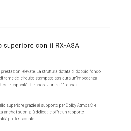
lo superiore con il RX-A8A
e prestazioni elevate. La struttura dotata di doppio fondo
na di rame del circuito stampato assicura un’impedenza
 hoc e capacità di elaborazione a 11 canali.
ello superiore grazie al supporto per Dolby Atmos® e
anche i suoni più delicati e offre un rapporto
alità professionale.