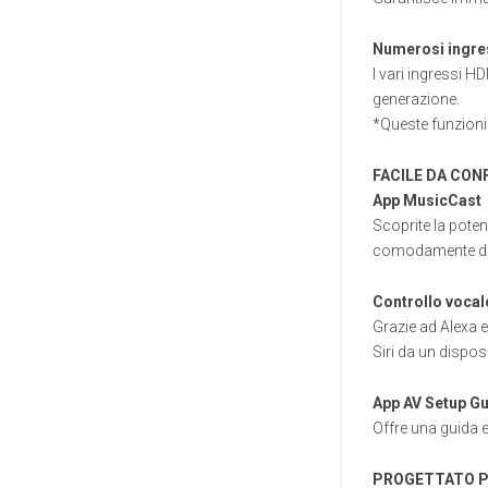
Numerosi ingre
I vari ingressi 
generazione.
*Queste funzioni
FACILE DA CON
App MusicCast
Scoprite la poten
comodamente da
Controllo vocal
Grazie ad Alexa e
Siri da un disposi
App AV Setup G
Offre una guida es
PROGETTATO P