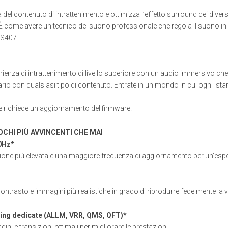
 del contenuto di intrattenimento e ottimizza l’effetto surround dei diver
i. È come avere un tecnico del suono professionale che regola il suono in
S407.
rienza di intrattenimento di livello superiore con un audio immersivo c
ario con qualsiasi tipo di contenuto. Entrate in un mondo in cui ogni ist
 richiede un aggiornamento del firmware.
OCHI PIÙ AVVINCENTI CHE MAI
0Hz*
ione più elevata e una maggiore frequenza di aggiornamento per un’esperi
ntrasto e immagini più realistiche in grado di riprodurre fedelmente la vi
ming dedicate (ALLM, VRR, QMS, QFT)*
ni e transizioni ottimali per migliorare le prestazioni.