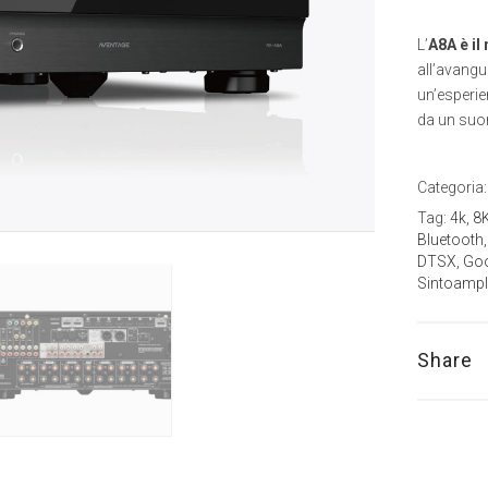
L’
A8A è il
all’avangu
un’esperie
da un suon
Categoria
Tag:
4k
,
8
Bluetooth
DTSX
,
Goo
Sintoampli
Share