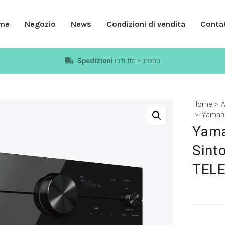
me
Negozio
News
Condizioni di vendita
Contat
Spedizioni
in tutta Europa
Home
>
A
>
Yamaha
Yama
Sint
TEL