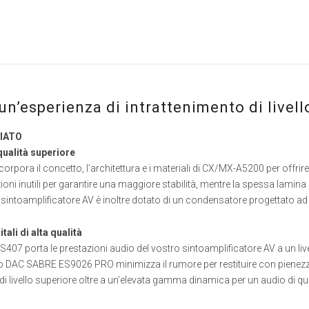
un’esperienza di intrattenimento di livel
IATO
ualità superiore
corpora il concetto, l’architettura e i materiali di CX/MX-A5200 per offrir
ioni inutili per garantire una maggiore stabilità, mentre la spessa lami
 sintoamplificatore AV è inoltre dotato di un condensatore progettato ad
ali di alta qualità
 porta le prestazioni audio del vostro sintoamplificatore AV a un liv
o DAC SABRE ES9026 PRO minimizza il rumore per restituire con pienezza 
 livello superiore oltre a un’elevata gamma dinamica per un audio di qu