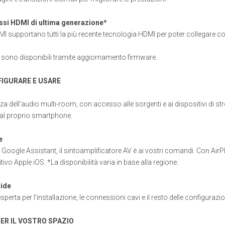
ssi HDMI di ultima generazione*
HDMI supportano tutti la più recente tecnologia HDMI per poter collegare
 sono disponibili tramite aggiornamento firmware.
FIGURARE E USARE
za dell’audio multi-room, con accesso alle sorgenti e ai dispositivi di stre
l proprio smartphone.
e
 Google Assistant, il sintoamplificatore AV è ai vostri comandi. Con AirP
tivo Apple iOS. *La disponibilità varia in base alla regione.
uide
perta per l’installazione, le connessioni cavi e il resto delle configurazio
ER IL VOSTRO SPAZIO