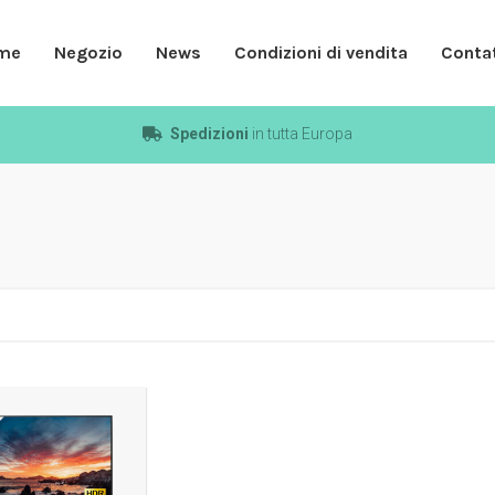
me
Negozio
News
Condizioni di vendita
Contat
Spedizioni
in tutta Europa