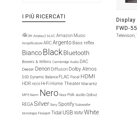
I PIÙ RICERCATI
Display
FWD-55
4k
Televisori
,
Amazon Music
Airplay2
8K
ALAC
Argento
ARC
Bass reflex
Amplificatore
Black
Bianco
Bluetooth
DAC
Bowers & Wilkins
Cambridge Audio
Denon
Dolby Atmos
Diffusori
Deezer
HDMI
FLAC
Focal
DSD
Dynamic Balance
HDR
Hi-Fi
Home Theater
Marantz
HEOS
Nero
Polk audio
Naim
Qobuz
MP3
Noce
Silver
Spotify
REGA
Sony
Subwoofer
White
USB
Tidal
WAV
tecnologia Flowport