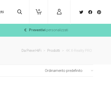
0
ti
Preventivi
personalizzati
Da Pieve HiFi
>
Prodotti
>
4K X-Reality PRO