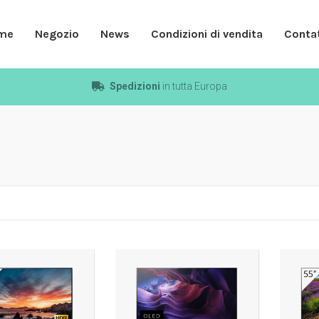
me
Negozio
News
Condizioni di vendita
Contat
Spedizioni
in tutta Europa