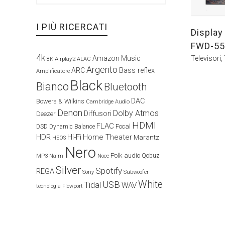
I PIÙ RICERCATI
Display
FWD-55
4k
Televisori
,
Amazon Music
Airplay2
8K
ALAC
Argento
ARC
Bass reflex
Amplificatore
Black
Bianco
Bluetooth
DAC
Bowers & Wilkins
Cambridge Audio
Denon
Dolby Atmos
Diffusori
Deezer
HDMI
FLAC
Focal
DSD
Dynamic Balance
HDR
Hi-Fi
Home Theater
Marantz
HEOS
Nero
Polk audio
Naim
Qobuz
MP3
Noce
Silver
Spotify
REGA
Sony
Subwoofer
White
USB
Tidal
WAV
tecnologia Flowport