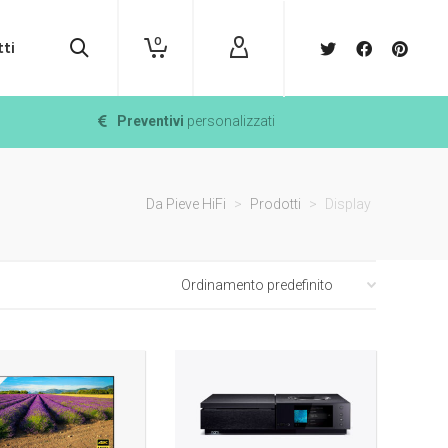
0
ti
Preventivi
personalizzati
Da Pieve HiFi
>
Prodotti
>
Display