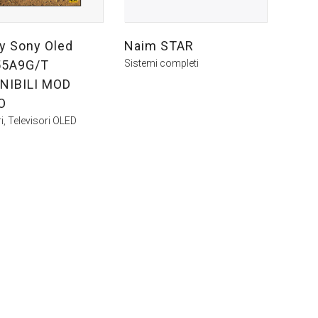
ay Sony Oled
Naim STAR
55A9G/T
Sistemi completi
NIBILI MOD
O
i
,
Televisori OLED