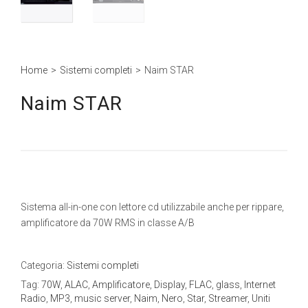
Home
>
Sistemi completi
>
Naim STAR
Naim STAR
Sistema all-in-one con lettore cd utilizzabile anche per rippare,
amplificatore da 70W RMS in classe A/B
Categoria:
Sistemi completi
Tag:
70W
,
ALAC
,
Amplificatore
,
Display
,
FLAC
,
glass
,
Internet
Radio
,
MP3
,
music server
,
Naim
,
Nero
,
Star
,
Streamer
,
Uniti