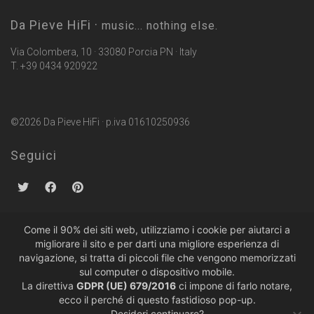
Da Pieve HiFi ·
music... nothing else.
Via Colombera, 10 · 33080 Porcia PN · Italy
T. +39 0434 920922
©2026 Da Pieve HiFi · p.iva 01610250936
Seguici
Come il 90% dei siti web, utilizziamo i cookie per aiutarci a
migliorare il sito e per darti una migliore esperienza di
Politiche sulla Privacy
·
Condizioni di Vendita
navigazione, si tratta di piccoli file che vengono memorizzati
sul computer o dispositivo mobile.
La direttiva
GDPR (UE) 679/2016
ci impone di farlo notare,
ecco il perché di questo fastidioso pop-up.
Desideri continuare?