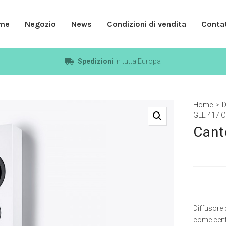
me
Negozio
News
Condizioni di vendita
Contat
Spedizioni
in tutta Europa
Home
>
D
GLE 417 O
Cant
Diffusore 
come cent