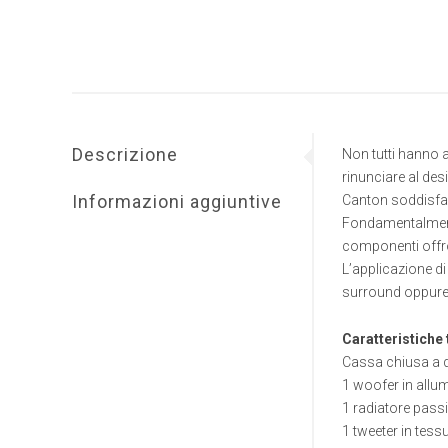
Descrizione
Non tutti hanno 
rinunciare al des
Informazioni aggiuntive
Canton soddisfa
Fondamentalmente
componenti offro
L’applicazione d
surround oppure 
Caratteristiche 
Cassa chiusa a d
1 woofer in all
1 radiatore pass
1 tweeter in tes