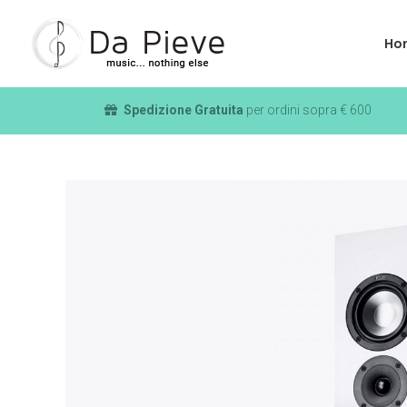
Ho
Spedizione Gratuita
per ordini sopra € 600