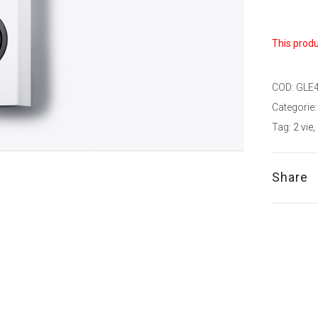
This produ
COD:
GLE
Categorie
Tag:
2 vie
,
Share