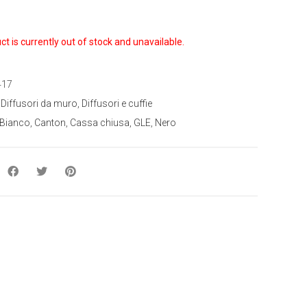
ct is currently out of stock and unavailable.
417
:
Diffusori da muro
,
Diffusori e cuffie
Bianco
,
Canton
,
Cassa chiusa
,
GLE
,
Nero