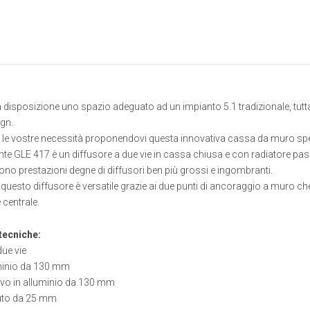
a disposizione uno spazio adeguato ad un impianto 5.1 tradizionale, tut
ign.
 le vostre necessità proponendovi questa innovativa cassa da muro s
 GLE 417 è un diffusore a due vie in cassa chiusa e con radiatore passi
no prestazioni degne di diffusori ben più grossi e ingombranti.
i questo diffusore è versatile grazie ai due punti di ancoraggio a muro
centrale.
tecniche:
ue vie
uminio da 130 mm
ivo in alluminio da 130 mm
suto da 25 mm