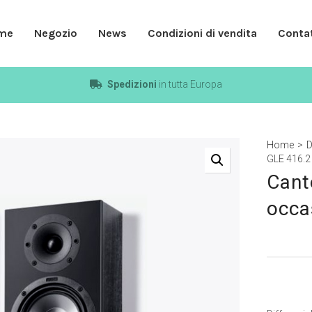
me
Negozio
News
Condizioni di vendita
Contat
Spedizioni
in tutta Europa
Home
>
D
GLE 416.2
Cant
occa