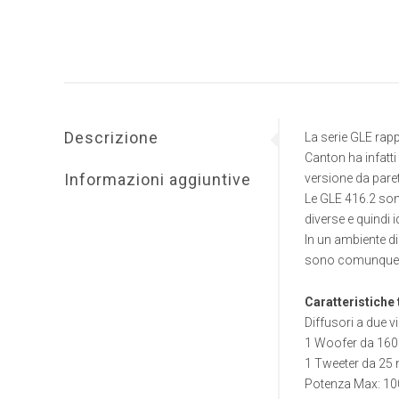
Descrizione
La serie GLE rapp
Canton ha infatti
Informazioni aggiuntive
versione da paret
Le GLE 416.2 son
diverse e quindi id
In un ambiente d
sono comunque du
Caratteristiche 
Diffusori a due v
1 Woofer da 160
1 Tweeter da 25
Potenza Max: 1