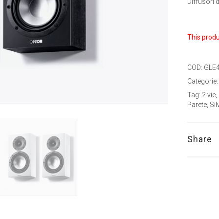
Diffusori d
This produ
COD:
GLE
Categorie
Tag:
2 vie
,
Parete
,
Sil
Share