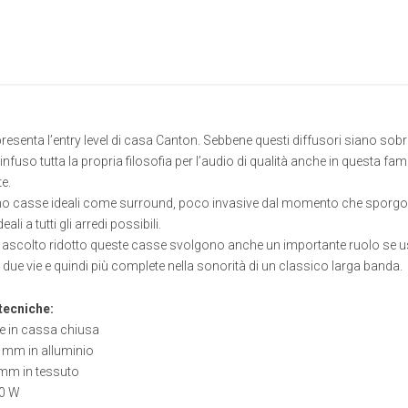
resenta l’entry level di casa Canton. Sebbene questi diffusori siano sobri
 infuso tutta la propria filosofia per l’audio di qualità anche in questa f
e.
o casse ideali come surround, poco invasive dal momento che sporgono d
eali a tutti gli arredi possibili.
i ascolto ridotto queste casse svolgono anche un importante ruolo se us
e vie e quindi più complete nella sonorità di un classico larga banda.
tecniche:
ie in cassa chiusa
 mm in alluminio
 mm in tessuto
00 W