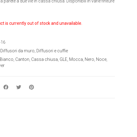
a parete a due vie in cassa chiusa. Disponibili in varie finiture
ct is currently out of stock and unavailable.
416
:
Diffusori da muro
,
Diffusori e cuffie
Bianco
,
Canton
,
Cassa chiusa
,
GLE
,
Mocca
,
Nero
,
Noce
,
ver