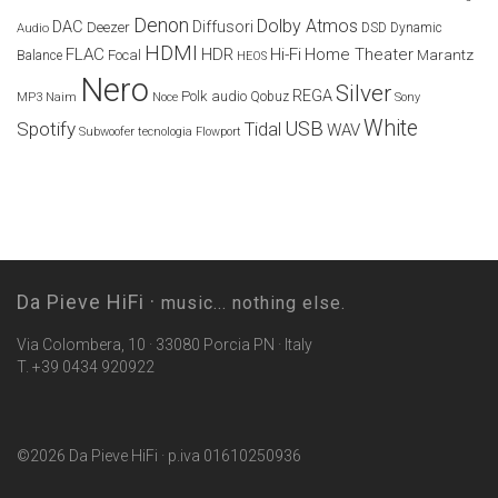
Denon
Dolby Atmos
DAC
Diffusori
Deezer
Audio
DSD
Dynamic
HDMI
FLAC
HDR
Hi-Fi
Home Theater
Marantz
Focal
Balance
HEOS
Nero
Silver
REGA
Polk audio
Naim
Qobuz
MP3
Noce
Sony
White
USB
Spotify
Tidal
WAV
Subwoofer
tecnologia Flowport
Da Pieve HiFi ·
music... nothing else.
Via Colombera, 10 · 33080 Porcia PN · Italy
T. +39 0434 920922
©2026 Da Pieve HiFi · p.iva 01610250936