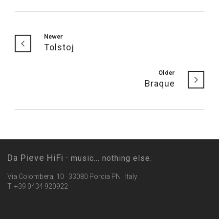
Newer
Tolstoj
Older
Braque
Da Pieve HiFi ·
music... nothing else.
Via Colombera, 10 · 33080 Porcia PN · Italy
T. +39 0434 920922