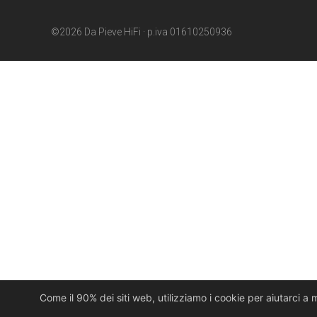
©2026 Da Pieve HiFi · p.iva 01610250936
Come il 90% dei siti web, utilizziamo i cookie per aiutarci a 