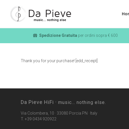
Ho
Spedizione Gratuita
per ordini sopra € 600
Thank you for your purchase! [edd_receipt]
Da Pieve HiFi ·
music... nothing else.
Via Colombera, 10 · 33080 Porcia PN · Italy
T. +39 0434 920922