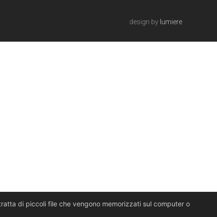
design by
lumiere
i tratta di piccoli file che vengono memorizzati sul computer o