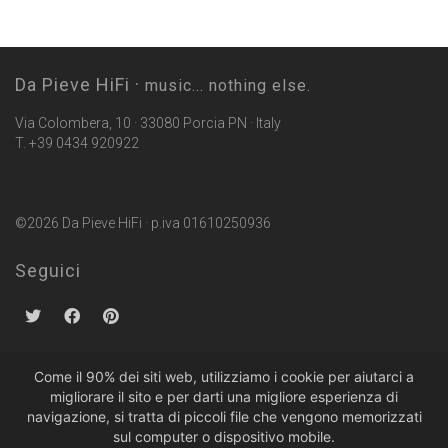
Da Pieve HiFi ·
music... nothing else.
Via Colombera, 10 · 33080 Porcia PN · Italy
T. +39 0434 920922
©2026 Da Pieve HiFi · p.iva 01610250936
Seguici
Come il 90% dei siti web, utilizziamo i cookie per aiutarci a
migliorare il sito e per darti una migliore esperienza di
Politiche sulla Privacy
·
Condizioni di Vendita
navigazione, si tratta di piccoli file che vengono memorizzati
sul computer o dispositivo mobile.