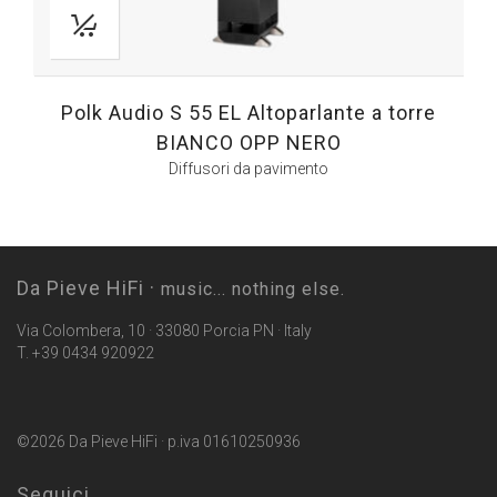
Polk Audio S 55 EL Altoparlante a torre
BIANCO OPP NERO
Diffusori da pavimento
Da Pieve HiFi ·
music... nothing else.
Via Colombera, 10 · 33080 Porcia PN · Italy
T. +39 0434 920922
©2026 Da Pieve HiFi · p.iva 01610250936
Seguici