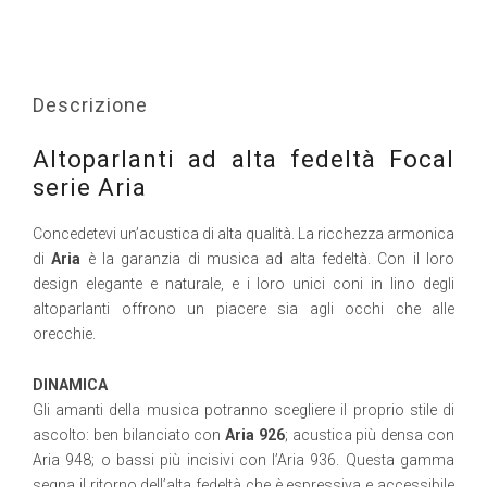
Descrizione
Altoparlanti ad alta fedeltà Focal
serie Aria
Concedetevi un’acustica di alta qualità. La ricchezza armonica
di
Aria
è la garanzia di musica ad alta fedeltà. Con il loro
design elegante e naturale, e i loro unici coni in lino degli
altoparlanti offrono un piacere sia agli occhi che alle
orecchie.
DINAMICA
Gli amanti della musica potranno scegliere il proprio stile di
ascolto: ben bilanciato con
Aria 926
; acustica più densa con
Aria 948; o bassi più incisivi con l’Aria 936. Questa gamma
segna il ritorno dell’alta fedeltà che è espressiva e accessibile