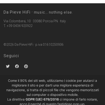
Da Pieve HiFi ·
music... nothing else.
Via Colombera, 10 · 33080 Porcia PN · Italy
T. +39 0434 920922
©2026 Da Pieve HiFi · p.iva 01610250936
Seguici
Come il 90% dei siti web, utilizziamo i cookie per aiutarci a
migliorare il sito e per darti una migliore esperienza di
Politiche sulla Privacy
·
Condizioni di Vendita
navigazione, si tratta di piccoli file che vengono memorizzati
sul computer o dispositivo mobile.
La direttiva
GDPR (UE) 679/2016
ci impone di farlo notare,
ecco il perché di questo fastidioso pop-up.