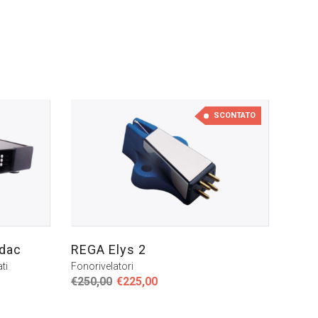
SCONTATO
 dac
REGA Elys 2
ti
Fonorivelatori
Il
Il
€
250,00
€
225,00
prezzo
prezzo
originale
attuale