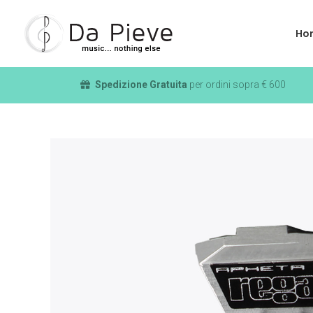
Ho
Spedizione Gratuita
per ordini sopra € 600