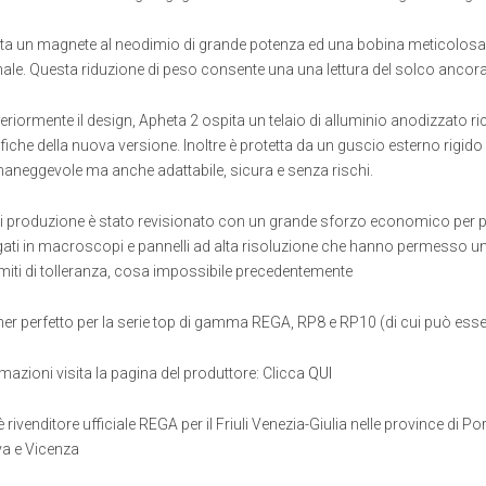
a un magnete al neodimio di grande potenza ed una bobina meticolosam
inale. Questa riduzione di peso consente una una lettura del solco ancor
teriormente il design, Apheta 2 ospita un telaio di alluminio anodizzato
iche della nuova versione. Inoltre è protetta da un guscio esterno rigido c
 maneggevole ma anche adattabile, sicura e senza rischi.
 di produzione è stato revisionato con un grande sforzo economico per p
gati in macroscopi e pannelli ad alta risoluzione che hanno permesso un 
miti di tolleranza, cosa impossibile precedentemente
tner perfetto per la serie top di gamma REGA, RP8 e RP10 (di cui può essere
ormazioni visita la pagina del produttore: Clicca
QUI
è rivenditore ufficiale REGA per il Friuli Venezia-Giulia nelle province di P
va e Vicenza