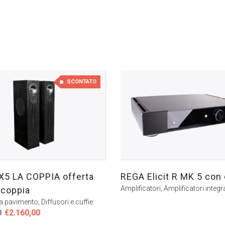
SCONTATO
X5 LA COPPIA offerta
REGA Elicit R MK 5 con
Amplificatori
,
Amplificatori integra
 coppia
da pavimento
,
Diffusori e cuffie
Il
Il
0
€
2.160,00
prezzo
prezzo