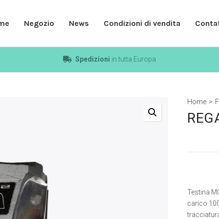
me
Negozio
News
Condizioni di vendita
Contat
Spedizioni
in tutta Europa
Home
>
F
REGA
Testina MC
carico 10
tracciatur