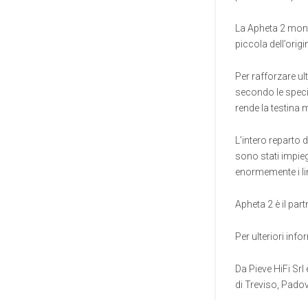
La Apheta 2 mont
piccola dell’orig
Per rafforzare ul
secondo le specif
rende la testina
L’intero reparto
sono stati impie
enormemente i li
Apheta 2 è il par
Per ulteriori inf
Da Pieve HiFi Srl 
di Treviso, Pado