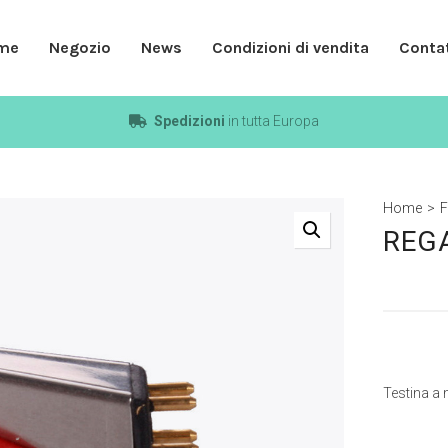
me
Negozio
News
Condizioni di vendita
Contat
Spedizioni
in tutta Europa
Home
>
F
REGA
Testina a 