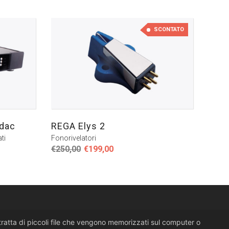
SCONTATO
 dac
REGA Elys 2
ti
Fonorivelatori
Il
Il
€
250,00
€
199,00
prezzo
prezzo
originale
attuale
era:
è:
€250,00.
€199,00.
i tratta di piccoli file che vengono memorizzati sul computer o