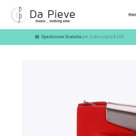
Ho
Spedizione Gratuita
per ordini sopra € 600