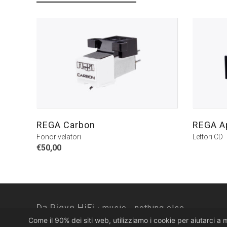
REGA Carbon
REGA Ap
Fonorivelatori
Lettori CD
€
50,00
Da Pieve HiFi ·
music... nothing else.
Come il 90% dei siti web, utilizziamo i cookie per aiutarci a 