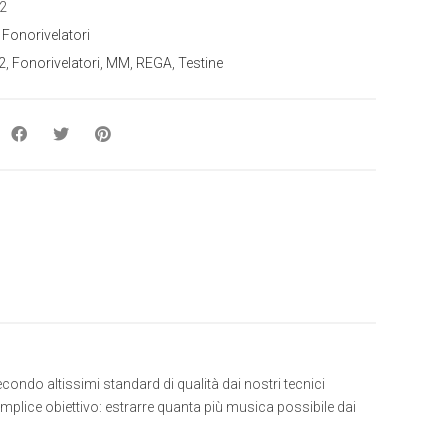
2
:
Fonorivelatori
2
,
Fonorivelatori
,
MM
,
REGA
,
Testine
do altissimi standard di qualità dai nostri tecnici
emplice obiettivo: estrarre quanta più musica possibile dai