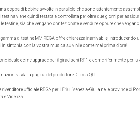
una coppa di bobine avvolte in parallelo che sono attentamente assembla
 testina viene quindi testata e controllata per oltre due giorni per assicu
te le testine, sia che vengano confezionate e vendute oppure che vengan
a gamma di testine MM REGA offre chiarezza inarrivabile, introducendo 
 in sintonia con la vostra musica su vinile come mai prima d’ora!
ione ideale come upgrade per il giradischi RP1 e come riferimento per la
ormazioni visita la pagina del produttore: Clicca
QUI
è rivenditore ufficiale REGA per il Friuli Venezia-Giulia nelle province di P
va e Vicenza