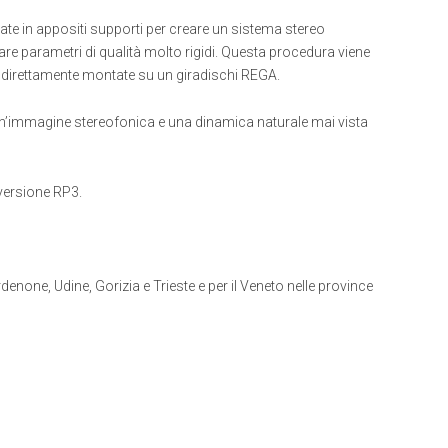
te in appositi supporti per creare un sistema stereo
rare parametri di qualità molto rigidi. Questa procedura viene
o direttamente montate su un giradischi REGA.
un’immagine stereofonica e una dinamica naturale mai vista
 versione RP3.
ordenone, Udine, Gorizia e Trieste e per il Veneto nelle province