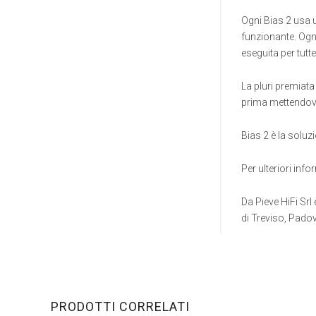
Ogni Bias 2 usa 
funzionante. Ogni
eseguita per tut
La pluri premiat
prima mettendovi
Bias 2 è la soluz
Per ulteriori inf
Da Pieve HiFi Srl 
di Treviso, Pado
PRODOTTI CORRELATI