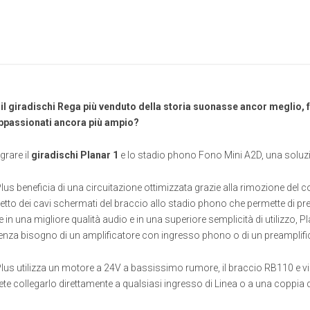
 il giradischi Rega più venduto della storia suonasse ancor meglio, 
appassionati ancora più ampio?
grare il
giradischi Planar 1
e lo stadio phono Fono Mini A2D, una soluz
Plus beneficia di una circuitazione ottimizzata grazie alla rimozione de
tto dei cavi schermati del braccio allo stadio phono che permette di pr
 in una migliore qualità audio e in una superiore semplicità di utilizzo, 
senza bisogno di un amplificatore con ingresso phono o di un preamplif
Plus utilizza un motore a 24V a bassissimo rumore, il braccio RB110 e vi
te collegarlo direttamente a qualsiasi ingresso di Linea o a una coppia di 