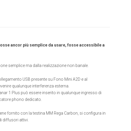
fosse ancor più semplice da usare, fosse accessibile a
ione semplice ma dalla realizzazione non banale.
l collegamento USB presente su Fono Mini A2D e al
evenire qualunque interferenza esterna.
Planar 1 Plus può essere inserito in qualunque ingresso di
icatore phono dedicato.
ene fornito con la testina MM Rega Carbon, si configura in
diffusori attivi.