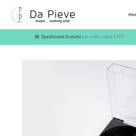
Ho
Spedizione Gratuita
per ordini sopra € 600