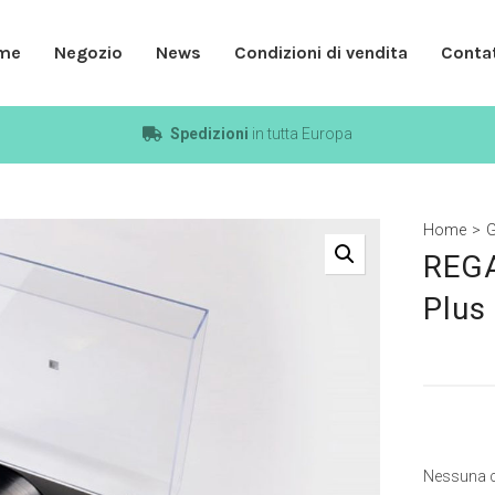
me
Negozio
News
Condizioni di vendita
Contat
Spedizioni
in tutta Europa
Home
>
G
REGA
Plus
Nessuna c