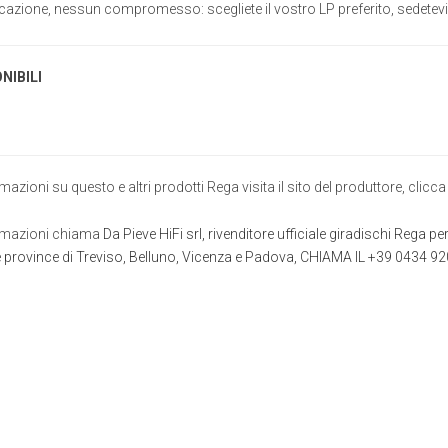
zione, nessun compromesso: scegliete il vostro LP preferito, sedetevi e 
NIBILI
rmazioni su questo e altri prodotti Rega visita il sito del produttore, clicc
formazioni chiama
Da Pieve HiFi srl, rivenditore ufficiale giradischi Rega per
lle province di Treviso, Belluno, Vicenza e Padova, CHIAMA IL +39 0434 9