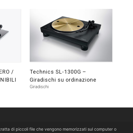
ERO /
Technics SL-1300G –
NIBILI
Giradischi su ordinazione
Giradischi
i tratta di piccoli file che vengono memorizzati sul computer o