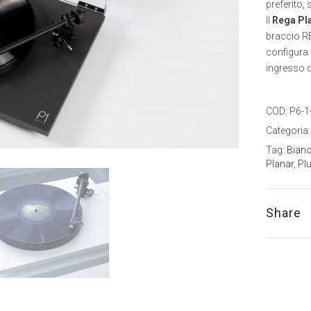
preferito, s
Il
Rega Pla
braccio RB
configura 
ingresso di
COD:
P6-1
Categoria
Tag:
Bian
Planar
,
Pl
Share