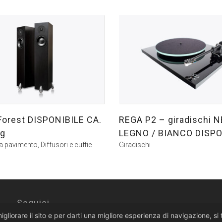
Forest DISPONIBILE CA.
REGA P2 – giradischi N
gg
LEGNO / BIANCO DISPO
da pavimento
,
Diffusori e cuffie
Giradischi
Seguici
migliorare il sito e per darti una migliore esperienza di navigazione, s