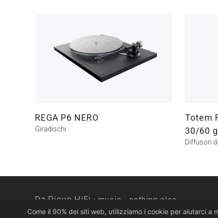
REGA P6 NERO
Totem 
Giradischi
30/60 
Diffusori 
Da Pieve HiFi ·
music... nothing else.
Come il 90% dei siti web, utilizziamo i cookie per aiutarci a 