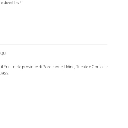
divertitevi!
a
QUI
 il Friuli nelle province di Pordenone, Udine, Trieste e Gorizia e
20922