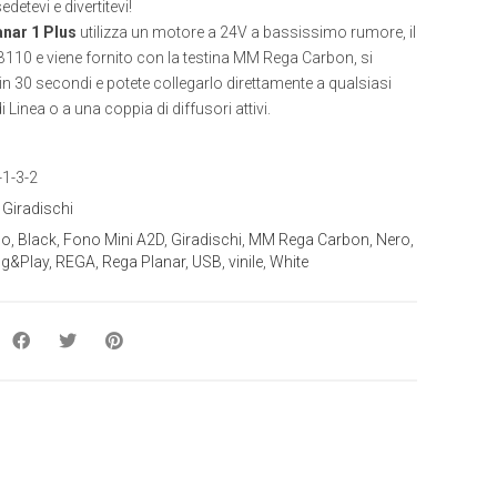
edetevi e divertitevi!
nar 1 Plus
utilizza un motore a 24V a bassissimo rumore, il
110 e viene fornito con la testina MM Rega Carbon, si
in 30 secondi e potete collegarlo direttamente a qualsiasi
 Linea o a una coppia di diffusori attivi.
-1-3-2
:
Giradischi
co
,
Black
,
Fono Mini A2D
,
Giradischi
,
MM Rega Carbon
,
Nero
,
ug&Play
,
REGA
,
Rega Planar
,
USB
,
vinile
,
White