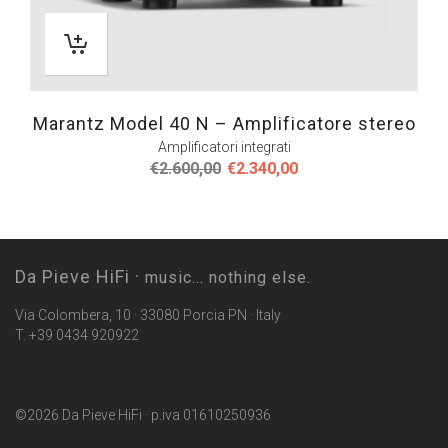
Marantz Model 40 N – Amplificatore stereo
Amplificatori integrati
Il
Il
€
2.600,00
€
2.340,00
prezzo
prezzo
originale
attuale
era:
è:
€2.600,00.
€2.340,00.
Da Pieve HiFi ·
music... nothing else.
Via Colombera, 10 · 33080 Porcia PN · Italy
T. +39 0434 920922
©2026 Da Pieve HiFi · p.iva 01610250936