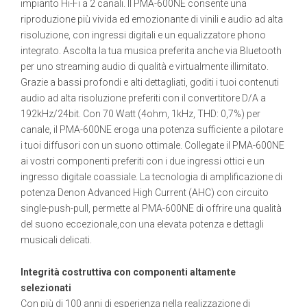
impianto Hi-Fi a 2 canali. Il PMA-600NE consente una
riproduzione più vivida ed emozionante di vinili e audio ad alta
risoluzione, con ingressi digitali e un equalizzatore phono
integrato. Ascolta la tua musica preferita anche via Bluetooth
per uno streaming audio di qualità e virtualmente illimitato.
Grazie a bassi profondi e alti dettagliati, goditi i tuoi contenuti
audio ad alta risoluzione preferiti con il convertitore D/A a
192kHz/24bit. Con 70 Watt (4ohm, 1kHz, THD: 0,7%) per
canale, il PMA-600NE eroga una potenza sufficiente a pilotare
i tuoi diffusori con un suono ottimale. Collegate il PMA-600NE
ai vostri componenti preferiti con i due ingressi ottici e un
ingresso digitale coassiale. La tecnologia di amplificazione di
potenza Denon Advanced High Current (AHC) con circuito
single-push-pull, permette al PMA-600NE di offrire una qualità
del suono eccezionale,con una elevata potenza e dettagli
musicali delicati.
Integrità costruttiva con componenti altamente
selezionati
Con più di 100 anni di esperienza nella realizzazione di