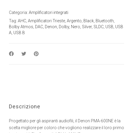
Categoria:
Amplificatori integrati
Tag:
AHC
,
Amplificatori Trieste
,
Argento
,
Black
,
Bluetooth
,
Bolby Atmos
,
DAC
,
Denon
,
Dolby
,
Nero
,
Silver
,
SLDC
,
USB
,
USB
A
,
USB B
Descrizione
Progettato per gli aspiranti audiofili, il Denon PMA-600NE è la
scelta migliore per coloro che vogliono realizzare il loro primo