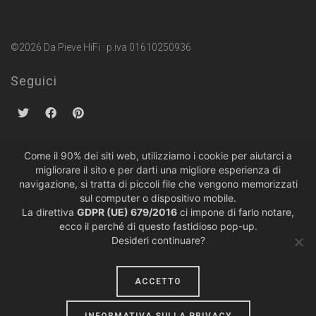
©2026 Da Pieve HiFi · p.iva 01610250936
Seguici
Come il 90% dei siti web, utilizziamo i cookie per aiutarci a
migliorare il sito e per darti una migliore esperienza di
Politiche sulla Privacy
·
Condizioni di Vendita
navigazione, si tratta di piccoli file che vengono memorizzati
sul computer o dispositivo mobile.
La direttiva
GDPR (UE) 679/2016
ci impone di farlo notare,
ecco il perché di questo fastidioso pop-up.
Desideri continuare?
ACCETTO
design by
lumiere