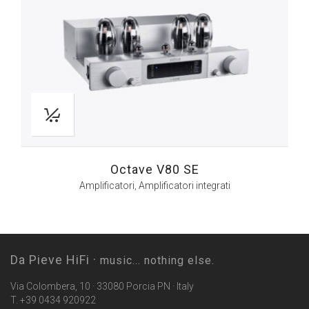
Octave V80 SE
Amplificatori
,
Amplificatori integrati
Da Pieve HiFi ·
music... nothing else.
Via Colombera, 10 · 33080 Porcia PN · Italy
T. +39 0434 920922