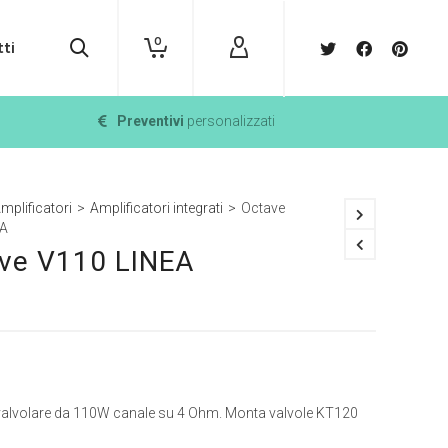
0
ti
Preventivi
personalizzati
mplificatori
>
Amplificatori integrati
>
Octave
EA
ve V110 LINEA
 valvolare da 110W canale su 4 Ohm. Monta valvole KT120