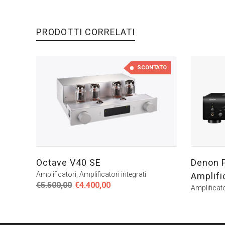
PRODOTTI CORRELATI
SCONTATO
Octave V40 SE
Denon 
Amplificatori
,
Amplificatori integrati
Amplifi
Il
Il
€
5.500,00
€
4.400,00
Amplificato
prezzo
prezzo
originale
attuale
era:
è:
€5.500,00.
€4.400,00.