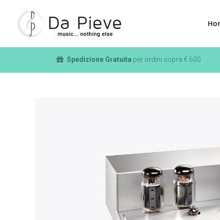
Ho
Spedizione Gratuita
per ordini sopra € 600