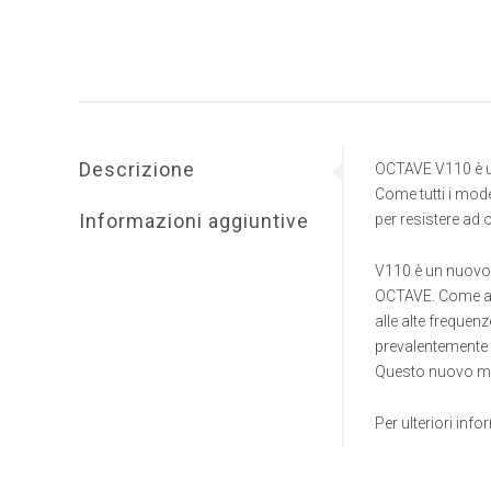
Descrizione
OCTAVE V110 è un
Come tutti i mode
Informazioni aggiuntive
per resistere ad 
V110 è un nuovo 
OCTAVE. Come al s
alle alte frequen
prevalentemente n
Questo nuovo mod
Per ulteriori inf