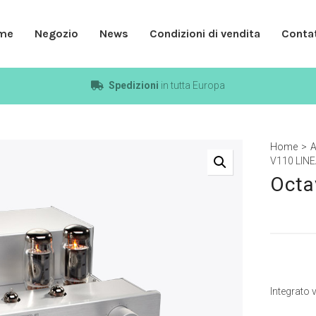
me
Negozio
News
Condizioni di vendita
Contat
Spedizioni
in tutta Europa
Home
>
A
V110 LIN
Octa
Integrato