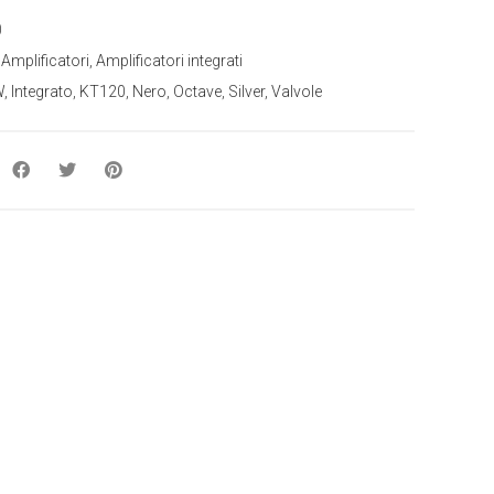
0
:
Amplificatori
,
Amplificatori integrati
W
,
Integrato
,
KT120
,
Nero
,
Octave
,
Silver
,
Valvole