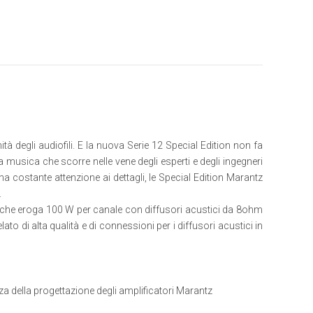
 degli audiofili. E la nuova Serie 12 Special Edition non fa
 musica che scorre nelle vene degli esperti e degli ingegneri
na costante attenzione ai dettagli, le Special Edition Marantz
.
re, che eroga 100 W per canale con diffusori acustici da 8ohm
to di alta qualità e di connessioni per i diffusori acustici in
a della progettazione degli amplificatori Marantz