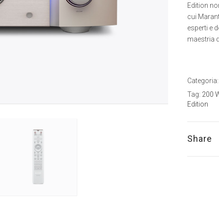
Edition no
cui Marant
esperti e d
maestria d
Categoria
Tag:
200 
Edition
Share