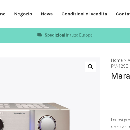
me
Negozio
News
Condizioni di vendita
Contat
Spedizioni
in tutta Europa
Home
>
A
PM-12SE
Mara
I nuovi p
celebrazio