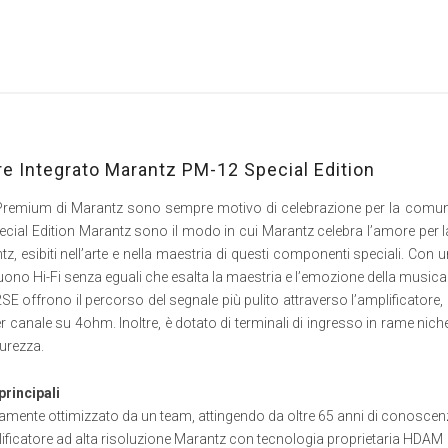
re Integrato Marantz PM-12 Special Edition
 Premium di Marantz sono sempre motivo di celebrazione per la comunità
ecial Edition Marantz sono il modo in cui Marantz celebra l’amore per la
, esibiti nell’arte e nella maestria di questi componenti speciali. Con u
no Hi-Fi senza eguali che esalta la maestria e l’emozione della musica
12SE offrono il percorso del segnale più pulito attraverso l’amplificato
canale su 4ohm. Inoltre, è dotato di terminali di ingresso in rame nichela
purezza.
principali
gamente ottimizzato da un team, attingendo da oltre 65 anni di conoscenz
ificatore ad alta risoluzione Marantz con tecnologia proprietaria HDAM