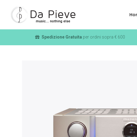
Ho
Spedizione Gratuita
per ordini sopra € 600