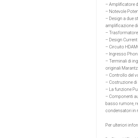
– Amplificatore d
– Notevole Poten
– Design a due s
amplificazione di
– Trasformatore 
– Design Current 
– Circuito HDAM®
– Ingresso Phon
– Terminali di in
originali Marantz
– Controllo del v
– Costruzione di 
– La funzione Pure
– Componenti aud
basso rumore, res
condensatori in 
Per ulteriori info