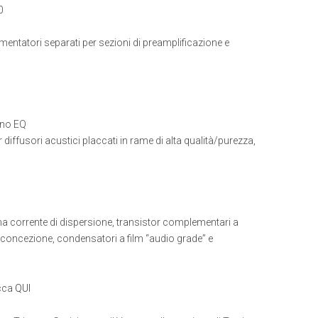
0
entatori separati per sezioni di preamplificazione e
ono EQ
 diffusori acustici placcati in rame di alta qualità/purezza,
a corrente di dispersione, transistor complementari a
va concezione, condensatori a film “audio grade” e
icca
QUI