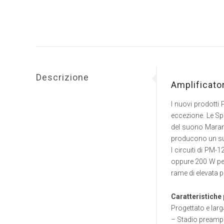
Descrizione
Amplificato
I nuovi prodotti
eccezione. Le Sp
del suono Marantz
producono un suo
I circuiti di PM-
oppure 200 W per 
rame di elevata 
Caratteristiche 
Progettato e lar
– Stadio preampl