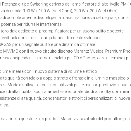
i Potenza di tipo Switching derivato dall’amplificatore di alto livello PM-1
za di uscita: 100 W + 100 W (su 8 Ohm), 200 W + 200 W (4 Ohm)
tadi completamente discreti per la massima purezza del segnale, con alim
 potenza per ridurre le interferenze
toroidale dedicato al preamplificatore per un suono pulito e potente
feedback con circuiti a larga banda di recente sviluppo
 SA3 per un segnale pulito e una dinamica ottimale
o MM/MC con il nuovo circuito discreto Marantz Musical Premium Ph
gresso indipendenti in rame nichelato per CD e Phono, oltre a terminali per
olume lineare con il nuovo sistema di volume elettrico
alta qualità con telaio a doppio strato e frontale in alluminio massiccio
st Mode disattiva i circuiti non utilizzati per le migliori prestazioni audio
io di alta qualità, accuratamente selezionate: diodi Schottky con minim
istenze di alta qualità, condensatori elettrolitici personalizzati di nuo
mica.
rmazioni su questo e altri prodotti Marantz visita il sito del produttore, cl