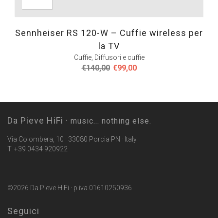
Sennheiser RS 120-W – Cuffie wireless per
la TV
Cuffie
,
Diffusori e cuffie
Il
Il
€
140,00
€
99,00
prezzo
prezzo
originale
attuale
era:
è:
€140,00.
€99,00.
Da Pieve HiFi ·
music... nothing else.
Via Colombera, 10 · 33080 Porcia PN · Italy
T. +39 0434 920922
©2026 Da Pieve HiFi · p.iva 01610250936
Seguici