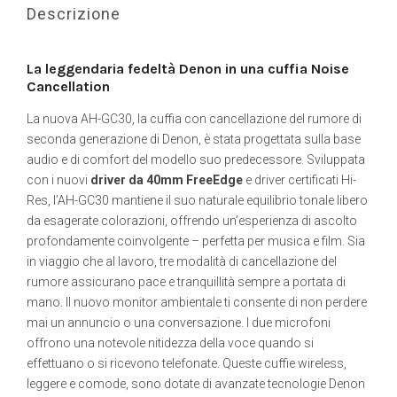
Descrizione
La leggendaria fedeltà Denon in una cuffia Noise
Cancellation
La nuova AH-GC30, la cuffia con cancellazione del rumore di
seconda generazione di Denon, è stata progettata sulla base
audio e di comfort del modello suo predecessore. Sviluppata
con i nuovi
driver da 40mm FreeEdge
e driver certificati Hi-
Res, l’AH-GC30 mantiene il suo naturale equilibrio tonale libero
da esagerate colorazioni, offrendo un’esperienza di ascolto
profondamente coinvolgente – perfetta per musica e film. Sia
in viaggio che al lavoro, tre modalità di cancellazione del
rumore assicurano pace e tranquillità sempre a portata di
mano. Il nuovo monitor ambientale ti consente di non perdere
mai un annuncio o una conversazione. I due microfoni
offrono una notevole nitidezza della voce quando si
effettuano o si ricevono telefonate. Queste cuffie wireless,
leggere e comode, sono dotate di avanzate tecnologie Denon