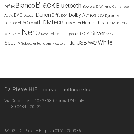
Black
Bianco
Bluetooth
reflex
Bowers & Wilkins
Cambridge
Denon
Dolby Atmos
DAC
Diffusori
Deezer
Audio
DSD
Dynamic
HDMI
FLAC
HDR
Hi-Fi
Home Theater
Marantz
Focal
Balance
HEOS
Nero
Silver
REGA
Polk audio
Naim
Qobuz
MP3
Noce
Sony
White
USB
Spotify
Tidal
WAV
Subwoofer
tecnologia Flowport
Da Pieve HiFi ·
music... nothing else.
Via Colombera, 10 · 33080 Porcia PN · Italy
T. +39 0434 920922
©2026 Da Pieve HiFi · p.iva 01610250936