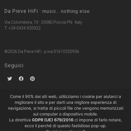
Da Pieve HiFi ·
music... nothing else.
Via Colombera, 10 · 33080 Porcia PN · Italy
T. +39 0434 920922
©2026 Da Pieve HiFi · p.iva 01610250936
Seguici
Come il 90% dei siti web, utilizziamo i cookie per aiutarci a
migliorare il sito e per darti una migliore esperienza di
Politiche sulla Privacy
·
Condizioni di Vendita
navigazione, si tratta di piccoli file che vengono memorizzati
sul computer o dispositivo mobile.
La direttiva
GDPR (UE) 679/2016
ci impone di farlo notare,
ecco il perché di questo fastidioso pop-up.