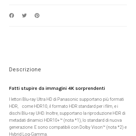
Descrizione
Fatti stupire da immagini 4K sorprendenti
I lettori Blu-ray Ultra HD di Panasonic supportano più formati
HDR, come HDR10, il formato HDR standard per i film, e i
dischi Blu-ray UHD. Inoltre, supportano la riproduzione HDR di
metadati dinamici HDR10+™ (nota *1), lo standard di nuova
generazione. E sono compatibili con Dolby Vison™ (nota *2) e
Hybrid Log-Gamma.