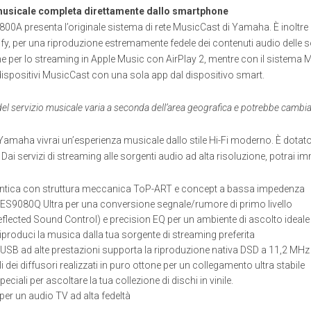
musicale completa direttamente dallo smartphone
-N800A presenta l’originale sistema di rete MusicCast di Yamaha. È inolt
y, per una riproduzione estremamente fedele dei contenuti audio delle so
e per lo streaming in Apple Music con AirPlay 2, mentre con il sistema 
dispositivi MusicCast con una sola app dal dispositivo smart.
 del servizio musicale varia a seconda dell’area geografica e potrebbe cambia
amaha vivrai un’esperienza musicale dallo stile Hi-Fi moderno. È dotat
. Dai servizi di streaming alle sorgenti audio ad alta risoluzione, potrai i
tentica con struttura meccanica ToP-ART e concept a bassa impedenza
S9080Q Ultra per una conversione segnale/rumore di primo livello
flected Sound Control) e precision EQ per un ambiente di ascolto ideale
produci la musica dalla tua sorgente di streaming preferita
USB ad alte prestazioni supporta la riproduzione nativa DSD a 11,2 MHz 
i dei diffusori realizzati in puro ottone per un collegamento ultra stabile
ciali per ascoltare la tua collezione di dischi in vinile.
per un audio TV ad alta fedeltà