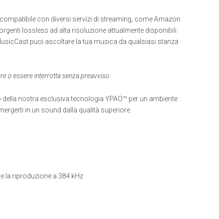
re compatibile con diversi servizi di streaming, come Amazon
rgenti lossless ad alta risoluzione attualmente disponibili.
MusicCast puoi ascoltare la tua musica da qualsiasi stanza
re o essere interrotta senza preavviso.
o della nostra esclusiva tecnologia YPAO™ per un ambiente
mmergerti in un sound dalla qualità superiore.
e la riproduzione a 384 kHz