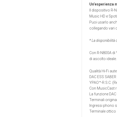
Un’esperienza 
Il dispositivo R
Music HD e Spotif
Puoi usarlo anch
collegando vari 
* La disponibilità
Con R-N800A di Y
di ascolto ideale
Qualità Hi-Fi au
DAC ESS SABER E
YPAO™-R.S.C. (Re
Con MusicCast ri
La funzione DAC 
Terminali original
Ingressi phono spe
Terminale ottico 