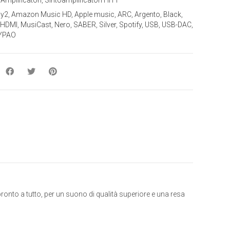
ay2
,
Amazon Music HD
,
Apple music
,
ARC
,
Argento
,
Black
,
HDMI
,
MusiCast
,
Nero
,
SABER
,
Silver
,
Spotify
,
USB
,
USB-DAC
,
YPAO
ronto a tutto, per un suono di qualità superiore e una resa