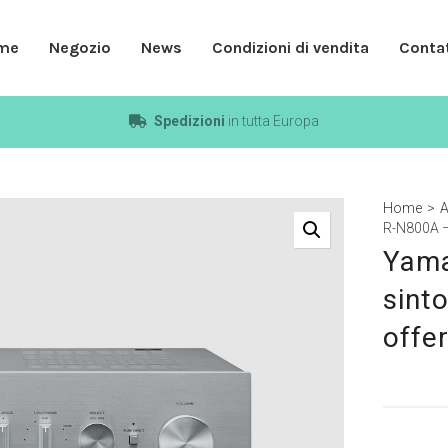
me
Negozio
News
Condizioni di vendita
Contat
Spedizioni
in tutta Europa
Home
>
A
R-N800A – 
Yama
sinto
offe