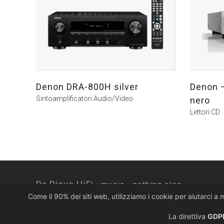
Denon DRA-800H silver
Denon 
Sintoamplificatori Audio/Video
nero
Lettori CD
Da Pieve HiFi ·
music... nothing else.
Come il 90% dei siti web, utilizziamo i cookie per aiutarci a 
Via Colombera, 10 · 33080 Porcia PN · Italy
T. +39 0434 920922
La direttiva
GDPR