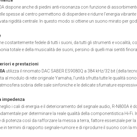
A dispone anche di piedini anti-risonanza con funzione di assorbimento de
elle spesse al centro permettono di disperdere e ridurre l’energia vibra
ata rigidità centrale. In questo modo si ottiene un suono mirato per god
e
 costantemente fedele di tutti i suoni, da tutti gli strumenti e vocalità, co
nia totale e della musicalità dei suoni, persino di quelli mai sentiti finora
eriori e prestazioni
0A
utilizza il rinomato DAC SABER ES9080Q a 384 kHz/32 bit (della tecn
ta al modulo di rete originale Yamaha, l’unità sfrutta tutte le qualità son
atmosfera sobria delle sale sinfoniche e le delicate sfumature espressiv
a impedenza
meglio i cali di energia e il deterioramento del segnale audio, R-N800A è do
ndamentale per determinare la reale qualità della componentistica Hi-Fi. In
e di potenza così da rafforzare la messa a terra, fattore essenziale per la 
e in termini di rapporto segnale-rumore e di riprodurre il suono con la 