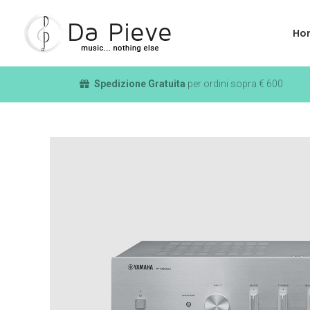
Ho
Spedizione Gratuita
per ordini sopra € 600