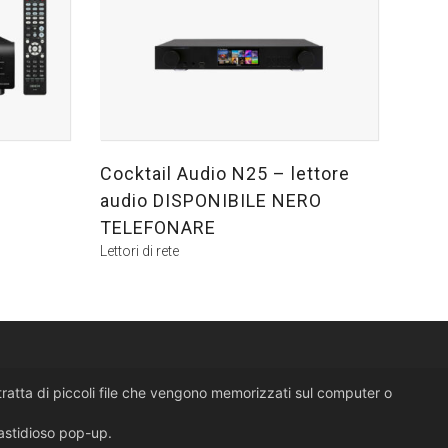
Cocktail Audio N25 – lettore
audio DISPONIBILE NERO
TELEFONARE
Lettori di rete
i tratta di piccoli file che vengono memorizzati sul computer o
fastidioso pop-up.