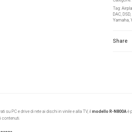
rete
Tag:
Airpl
offerta
DAC
,
DSD
,
nero
Yamaha
,
opp
silver
quantity
Share
ati su PC e drive di rete ai dischi in vinile e alla TV, il
modello R-N800A
è p
oi contenuti.
sonanza