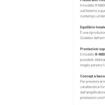
Il modello R-N800
sull’esterno e qu
contempo un’elev
Equilibrio tonal
È una riproduzione
Godetevi dell’armo
Prestazioni sup
Il modello
R-N80
possibile. Abbina
meglio persino l’
Concept a bass
Per prevenire al 
caratteristica fo
dall’amplificator
prestazioni unich