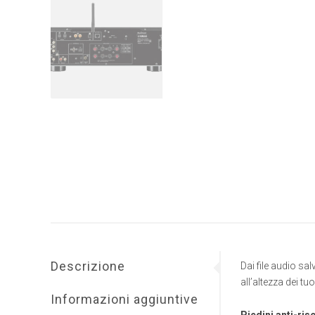
Descrizione
Dai file audio salv
all’altezza dei tu
Informazioni aggiuntive
Piedini anti-ri