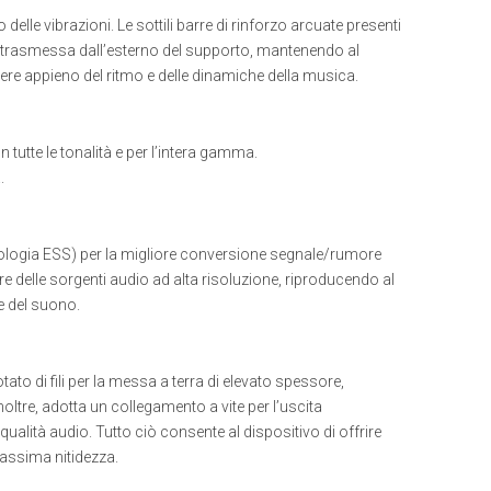
lle vibrazioni. Le sottili barre di rinforzo arcuate presenti
nte trasmessa dall’esterno del supporto, mantenendo al
ere appieno del ritmo e delle dinamiche della musica.
n tutte le tonalità e per l’intera gamma.
.
ologia ESS) per la migliore conversione segnale/rumore
ore delle sorgenti audio ad alta risoluzione, riproducendo al
e del suono.
tato di fili per la messa a terra di elevato spessore,
oltre, adotta un collegamento a vite per l’uscita
qualità audio. Tutto ciò consente al dispositivo di offrire
massima nitidezza.