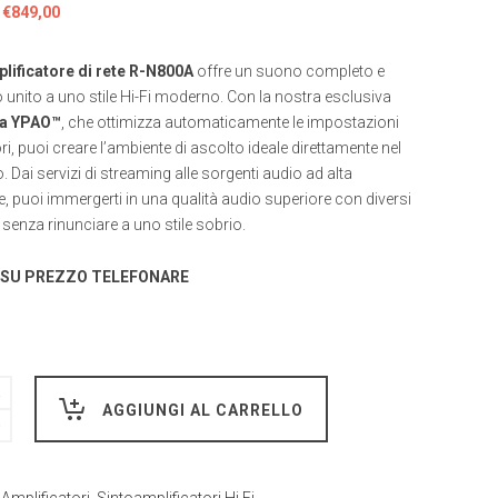
Il
Il
€
849,00
prezzo
prezzo
originale
attuale
lificatore di rete R-N800A
offre un suono completo e
era:
è:
unito a uno stile Hi-Fi moderno. Con la nostra esclusiva
€1.099,00.
€849,00.
ia YPAO™
, che ottimizza automaticamente le impostazioni
ori, puoi creare l’ambiente di ascolto ideale direttamente nel
. Dai servizi di streaming alle sorgenti audio ad alta
e, puoi immergerti in una qualità audio superiore con diversi
i senza rinunciare a uno stile sobrio.
 SU PREZZO TELEFONARE
AGGIUNGI AL CARRELLO
ficatore
:
Amplificatori
,
Sintoamplificatori Hi Fi