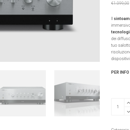
€
1.099,00
Il
sintoamp
immersivo 
tecnolog
dei diffus
tuo salotto
risoluzion
dispositiv
PER INFO
Yamaha
R-
N800A
-
sintoampli
di
Categorie