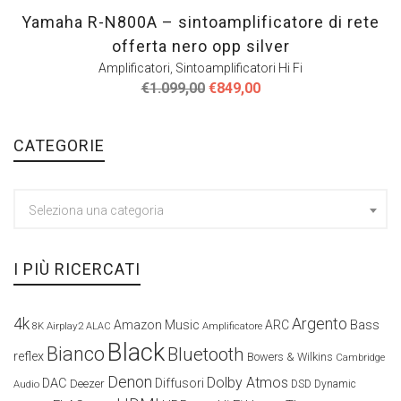
Yamaha R-N800A – sintoamplificatore di rete
offerta nero opp silver
Amplificatori
,
Sintoamplificatori Hi Fi
Il
Il
€
1.099,00
€
849,00
prezzo
prezzo
originale
attuale
era:
è:
CATEGORIE
€1.099,00.
€849,00.
Seleziona una categoria
I PIÙ RICERCATI
4k
Argento
Amazon Music
ARC
Bass
Airplay2
Amplificatore
8K
ALAC
Black
Bianco
Bluetooth
reflex
Bowers & Wilkins
Cambridge
Denon
Dolby Atmos
DAC
Diffusori
Deezer
Audio
DSD
Dynamic