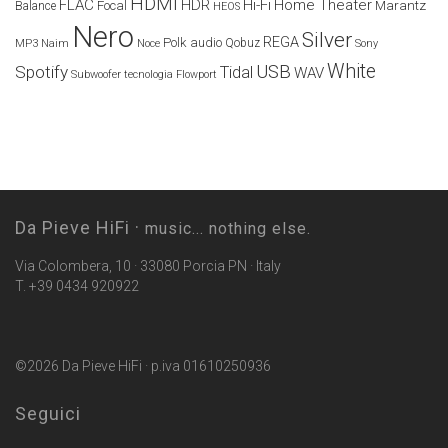
HDMI
FLAC
HDR
Hi-Fi
Home Theater
Marantz
Focal
Balance
HEOS
Nero
Silver
REGA
Polk audio
Naim
Qobuz
MP3
Noce
Sony
White
USB
Spotify
Tidal
WAV
Subwoofer
tecnologia Flowport
Da Pieve HiFi ·
music... nothing else.
Via Colombera, 10 · 33080 Porcia PN · Italy
T. +39 0434 920922
©2026 Da Pieve HiFi · p.iva 01610250936
Seguici