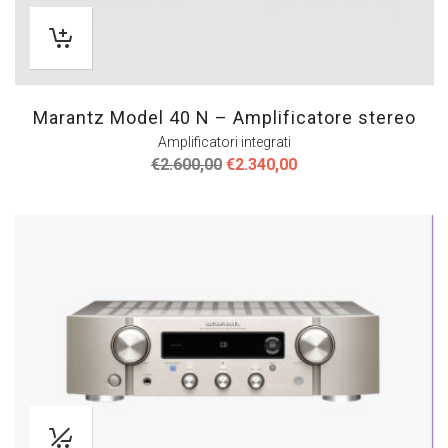
Marantz Model 40 N – Amplificatore stereo
Amplificatori integrati
Il
Il
€
2.600,00
€
2.340,00
prezzo
prezzo
originale
attuale
era:
è:
€2.600,00.
€2.340,00.