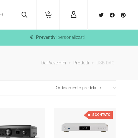
0
ti
Preventivi
personalizzati
Da Pieve HiFi
>
Prodotti
>
USB-DAC
SCONTATO