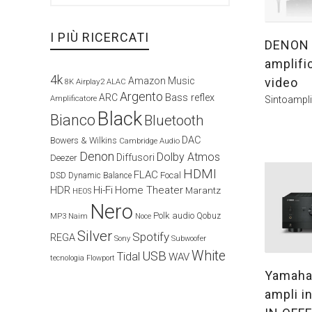
I PIÙ RICERCATI
DENON 
amplifi
4k
video
Amazon Music
Airplay2
8K
ALAC
Argento
ARC
Bass reflex
Amplificatore
Sintoampli
Black
Bianco
Bluetooth
DAC
Bowers & Wilkins
Cambridge Audio
Denon
Dolby Atmos
Diffusori
Deezer
HDMI
FLAC
Focal
DSD
Dynamic Balance
HDR
Hi-Fi
Home Theater
Marantz
HEOS
Nero
Polk audio
Naim
Qobuz
MP3
Noce
Silver
Spotify
REGA
Sony
Subwoofer
White
USB
Tidal
WAV
tecnologia Flowport
Yamaha
ampli i