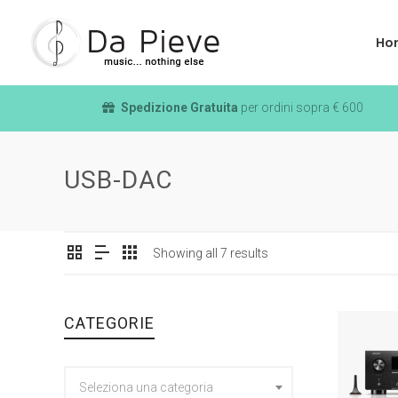
Ho
Spedizione Gratuita
per ordini sopra € 600
USB-DAC
Showing all 7 results
CATEGORIE
Seleziona una categoria