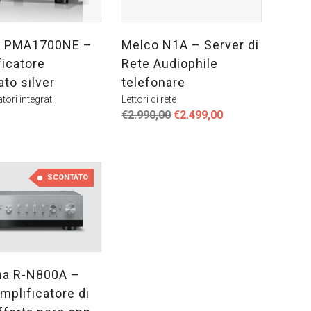
n PMA1700NE –
Melco N1A – Server di
ficatore
Rete Audiophile
ato silver
telefonare
tori integrati
Lettori di rete
Il
Il
€
2.990,00
€
2.499,00
prezzo
prezzo
originale
attuale
era:
è:
€2.990,00.
€2.499,00.
SCONTATO
a R-N800A –
mplificatore di