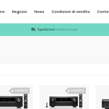
me
Negozio
News
Condizioni di vendita
Contat
Spedizioni
in tutta Europa
ESAURITO
ESAURITO