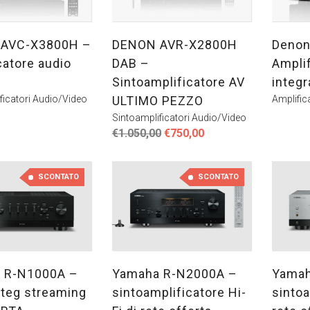
AVC-X3800H –
DENON AVR-X2800H
Deno
catore audio
DAB –
Ampli
Sintoamplificatore AV
integr
ficatori Audio/Video
ULTIMO PEZZO
Amplifica
Sintoamplificatori Audio/Video
Il
Il
€
1.050,00
€
750,00
prezzo
prezzo
originale
attuale
era:
è:
SCONTATO
SCONTATO
€1.050,00.
€750,00.
 R-N1000A –
Yamaha R-N2000A –
Yamah
nteg streaming
sintoamplificatore Hi-
sintoa