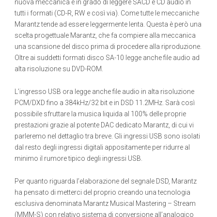
nuova meccanica è in grado di leggere SACD e CD audio in
tutti i formati (CD-R, RW e così via). Come tutte le meccaniche
Marantz tende ad essere leggermente lenta. Questa è però una
scelta progettuale Marantz, che fa compiere alla meccanica
una scansione del disco prima di procedere alla riproduzione.
Oltre ai suddetti formati disco SA-10 legge anche file audio ad
alta risoluzione su DVD-ROM.
L’ingresso USB ora legge anche file audio in alta risoluzione
PCM/DXD fino a 384kHz/32 bit e in DSD 11.2MHz. Sarà così
possibile sfruttare la musica liquida al 100% delle proprie
prestazioni grazie al potente DAC dedicato Marantz, di cui vi
parleremo nel dettaglio tra breve. Gli ingressi USB sono isolati
dal resto degli ingressi digitali appositamente per ridurre al
minimo il rumore tipico degli ingressi USB.
Per quanto riguarda l’elaborazione del segnale DSD, Marantz
ha pensato di metterci del proprio creando una tecnologia
esclusiva denominata Marantz Musical Mastering – Stream
(MMM-S) con relativo sistema di conversione all’analogico