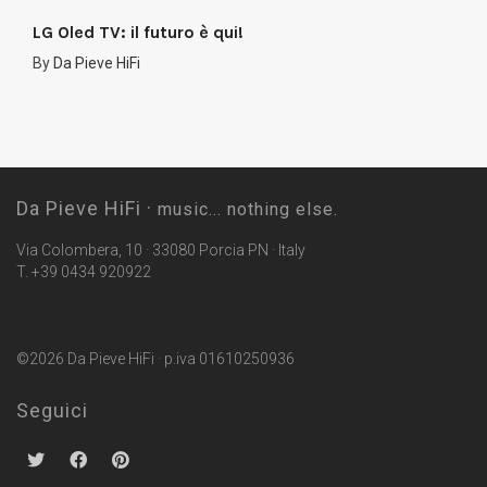
LG Oled TV: il futuro è qui!
By
Da Pieve HiFi
Da Pieve HiFi ·
music... nothing else.
Via Colombera, 10 · 33080 Porcia PN · Italy
T. +39 0434 920922
©2026 Da Pieve HiFi · p.iva 01610250936
Seguici