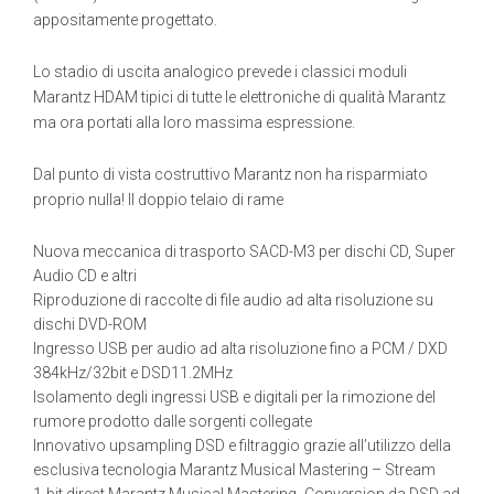
appositamente progettato.
Lo stadio di uscita analogico prevede i classici moduli
Marantz HDAM tipici di tutte le elettroniche di qualità Marantz
ma ora portati alla loro massima espressione.
Dal punto di vista costruttivo Marantz non ha risparmiato
proprio nulla! Il doppio telaio di rame
Nuova meccanica di trasporto SACD-M3 per dischi CD, Super
Audio CD e altri
Riproduzione di raccolte di file audio ad alta risoluzione su
dischi DVD-ROM
Ingresso USB per audio ad alta risoluzione fino a PCM / DXD
384kHz/32bit e DSD11.2MHz
Isolamento degli ingressi USB e digitali per la rimozione del
rumore prodotto dalle sorgenti collegate
Innovativo upsampling DSD e filtraggio grazie all’utilizzo della
esclusiva tecnologia Marantz Musical Mastering – Stream
1-bit direct Marantz Musical Mastering -Conversion da DSD ad