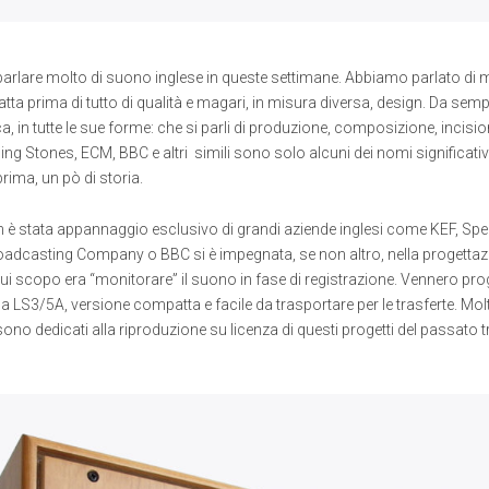
rlare molto di suono inglese in queste settimane. Abbiamo parlato di 
atta prima di tutto di qualità e magari, in misura diversa, design. Da semp
ca, in tutte le sue forme: che si parli di produzione, composizione, incis
ling Stones, ECM, BBC e altri simili sono solo alcuni dei nomi significati
rima, un pò di storia.
 è stata appannaggio esclusivo di grandi aziende inglesi come KEF, Spen
oadcasting Company o BBC si è impegnata, se non altro, nella progettazi
l cui scopo era “monitorare” il suono in fase di registrazione. Vennero proge
a LS3/5A, versione compatta e facile da trasportare per le trasferte. Mol
i sono dedicati alla riproduzione su licenza di questi progetti del passato t