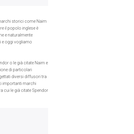
marchi storici come Naim
re il popolo inglese è
ione e naturalmente
vi e oggi vogliamo
dor o le già citate Naim e
one di particolari
ttati diversi diffusori tra
ti importanti marchi
ra cui le già citate Spendor