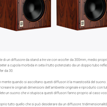
e di un diffusore da stand a tre vie con woofer da 300mm, medio proprie
ter a cupola morbida in seta il tutto potenziato da un doppio tubo reflex 
er da 30.
n mente quando si ascoltano questi diffusori è la maestosità del suono
icreare le originali dimensioni dell’ambiente originale e riprodurlo con tut
lete un suono che vi stupisca questi diffusori fanno proprio al caso vos
prio tutto quello che si può desiderare da un diffusore: tridimensionalit