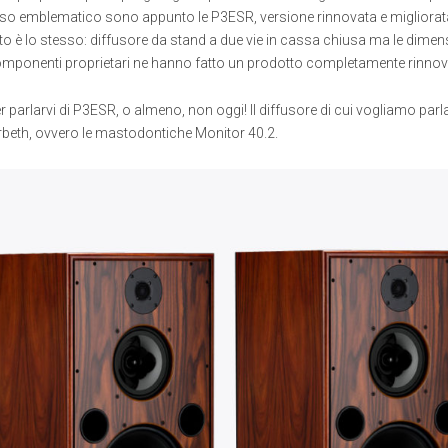
o emblematico sono appunto le P3ESR, versione rinnovata e migliorata 
tto è lo stesso: diffusore da stand a due vie in cassa chiusa ma le dime
di componenti proprietari ne hanno fatto un prodotto completamente rinnov
 parlarvi di P3ESR, o almeno, non oggi! Il diffusore di cui vogliamo parlar
beth, ovvero le mastodontiche Monitor 40.2.