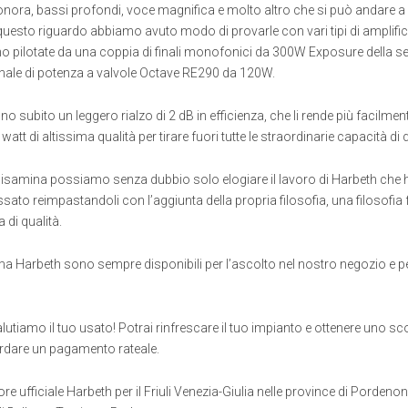
nora, bassi profondi, voce magnifica e molto altro che si può andare a
questo riguardo abbiamo avuto modo di provarle con vari tipi di amplific
no pilotate da una coppia di finali monofonici da 300W Exposure della 
inale di potenza a valvole Octave RE290 da 120W.
o subito un leggero rialzo di 2 dB in efficienza, che li rende più facilmente
watt di altissima qualità per tirare fuori tutte le straordinarie capacità di
isamina possiamo senza dubbio solo elogiare il lavoro di Harbeth che h
assato reimpastandoli con l’aggiunta della propria filosofia, una filosofi
 di qualità.
mma Harbeth sono sempre disponibili per l’ascolto nel nostro negozio e pe
utiamo il tuo usato! Potrai rinfrescare il tuo impianto e ottenere uno sc
rdare un pagamento rateale.
tore ufficiale Harbeth per il Friuli Venezia-Giulia nelle province di Pordenon