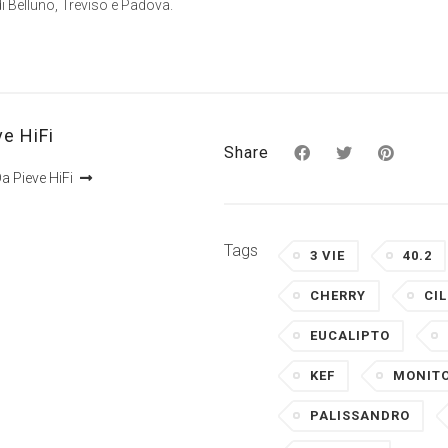
 di Belluno, Treviso e Padova.
ve HiFi
Share
a Pieve HiFi
Tags
3 VIE
40.2
CHERRY
CIL
EUCALIPTO
KEF
MONIT
PALISSANDRO