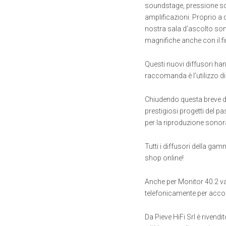
soundstage, pressione so
amplificazioni. Proprio a 
nostra sala d’ascolto so
magnifiche anche con il f
Questi nuovi diffusori hann
raccomanda è l’utilizzo di 
Chiudendo questa breve d
prestigiosi progetti del p
per la riproduzione sonora
Tutti i diffusori della ga
shop online!
Anche per Monitor 40.2 val
telefonicamente per acco
Da Pieve HiFi Srl è rivendi