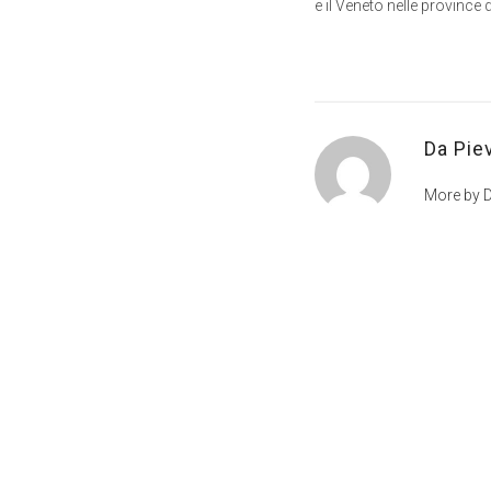
e il Veneto nelle province
Da Pie
More by D