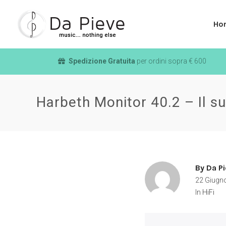
Ho
Spedizione Gratuita
per ordini sopra € 600
Harbeth Monitor 40.2 – Il su
By
Da Pi
22 Giugn
In
HiFi