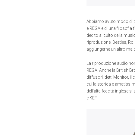
Abbiamo avuto modo di pa
e REGA e di una filosofia f
dedito al culto della musi
riproduzione. Beatles, Rol
aggiungerne un altro ma p
La riproduzione audio non
REGA. Anche la British Br
diffusori, detti Monitor, i
cui la storica e amatissim
dell’alta fedeltà inglese s
e KEF.