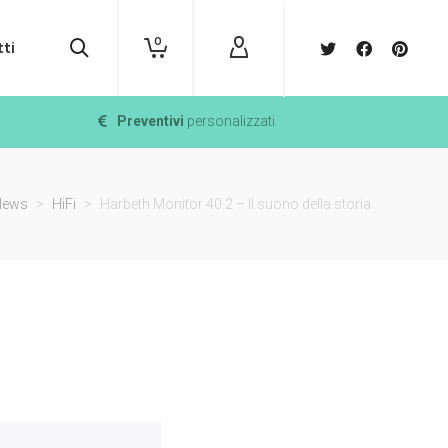
0
ti
Preventivi
personalizzati
News
>
HiFi
>
Harbeth Monitor 40.2 – Il suono della storia