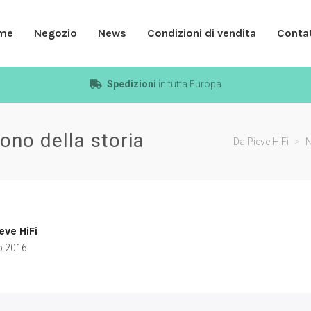
me
Negozio
News
Condizioni di vendita
Contat
Spedizioni
in tutta Europa
ono della storia
Da Pieve HiFi
>
eve HiFi
o 2016