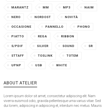
MARANTZ
MM
MP3
NAIM
NERO
NORDOST
NOVITÀ
OCCASIONE
PANNELLO
PHONO
PIATTO
REGA
RIBBON
S/PDIF
SILVER
SOUND
SR
STTAFF
TOSLINK
TOTEM
UPNP
USB
WHITE
ABOUT ATELIER
Lorem ipsum dolor sit amet, consectetur adipiscing elit. Nam
viverra euismod odio, gravida pellentesque urna varius vitae. Sed
dui lorem, adipiscing in adipiscing et, interdum nec metus. Mauris