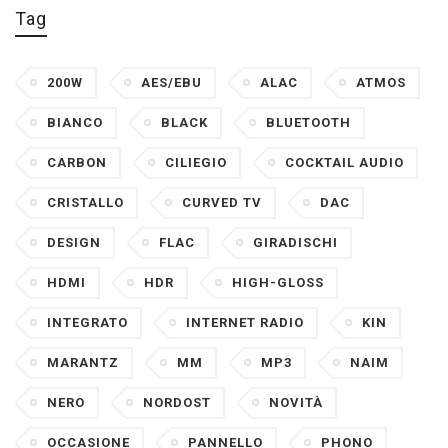
Tag
200W
AES/EBU
ALAC
ATMOS
BIANCO
BLACK
BLUETOOTH
CARBON
CILIEGIO
COCKTAIL AUDIO
CRISTALLO
CURVED TV
DAC
DESIGN
FLAC
GIRADISCHI
HDMI
HDR
HIGH-GLOSS
INTEGRATO
INTERNET RADIO
KIN
MARANTZ
MM
MP3
NAIM
NERO
NORDOST
NOVITÀ
OCCASIONE
PANNELLO
PHONO