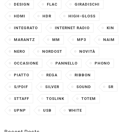
DESIGN
FLAC
GIRADISCHI
HDMI
HDR
HIGH-GLOSS
INTEGRATO
INTERNET RADIO
KIN
MARANTZ
MM
MP3
NAIM
NERO
NORDOST
NOVITÀ
OCCASIONE
PANNELLO
PHONO
PIATTO
REGA
RIBBON
S/PDIF
SILVER
SOUND
SR
STTAFF
TOSLINK
TOTEM
UPNP
USB
WHITE
Recent Posts