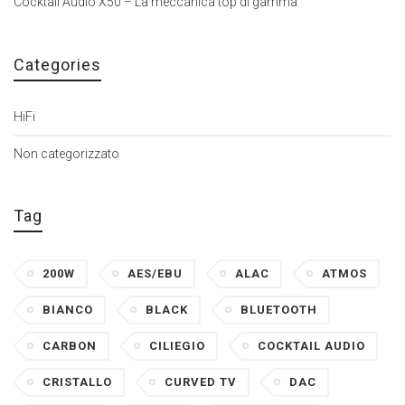
Cocktail Audio X50 – La meccanica top di gamma
Categories
HiFi
Non categorizzato
Tag
200W
AES/EBU
ALAC
ATMOS
BIANCO
BLACK
BLUETOOTH
CARBON
CILIEGIO
COCKTAIL AUDIO
CRISTALLO
CURVED TV
DAC