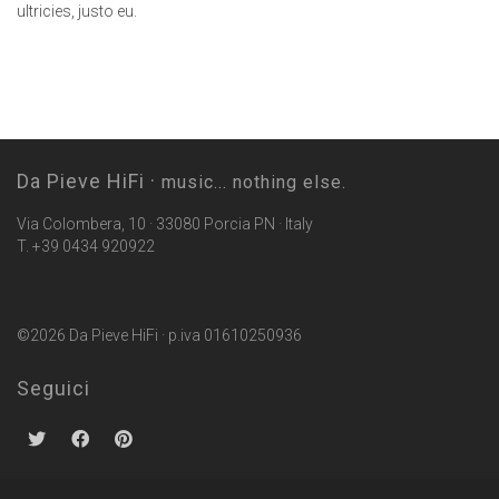
ultricies, justo eu.
Da Pieve HiFi ·
music... nothing else.
Via Colombera, 10 · 33080 Porcia PN · Italy
T. +39 0434 920922
©2026 Da Pieve HiFi · p.iva 01610250936
Seguici