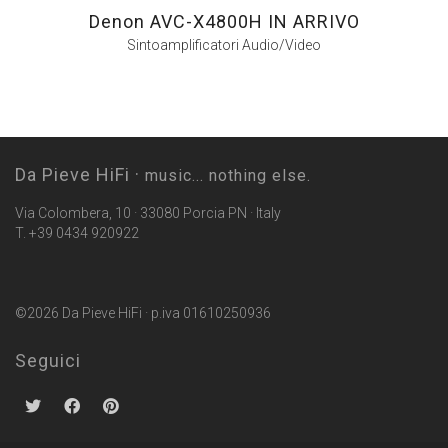
Denon AVC-X4800H IN ARRIVO
Sintoamplificatori Audio/Video
Da Pieve HiFi ·
music... nothing else.
Via Colombera, 10 · 33080 Porcia PN · Italy
T. +39 0434 920922
©2026 Da Pieve HiFi · p.iva 01610250936
Seguici