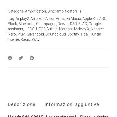
sintoamplificatore
CD
di
Categorie:
Amplificatori
,
Sintoamplificatori Hi Fi
rete
Tag:
Airplay2
,
Amazon Alexa
,
Amazon Music
,
Apple Siri
,
ARC
,
gold
Black
,
Bluetooth
,
Champagne
,
Deezer
,
DSD
,
FLAC
,
Google
o
assistant
,
HEOS
,
HEOS Built-in
,
Marantz
,
Melody X
,
Napster
,
nero
Nero
,
PCM
,
Silver gold
,
Soundcloud
,
Spotify
,
Tidal
,
TuneIn
quantity
Internet Radio
,
WAV
Descrizione
Informazioni aggiuntive