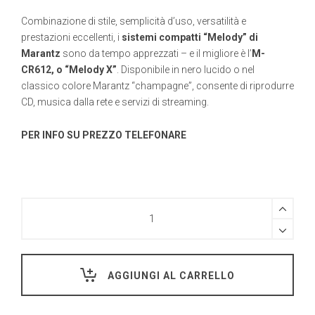
originale
attuale
Combinazione di stile, semplicità d’uso, versatilità e
era:
è:
prestazioni eccellenti, i
sistemi compatti “Melody” di
€649,00.
€584,00.
Marantz
sono da tempo apprezzati – e il migliore è l’
M-
CR612, o “Melody X”
. Disponibile in nero lucido o nel
classico colore Marantz “champagne”, consente di riprodurre
CD, musica dalla rete e servizi di streaming.
PER INFO SU PREZZO TELEFONARE
Marantz
Melody
X
M-
CR612
-
AGGIUNGI AL CARRELLO
MINI
STEREO