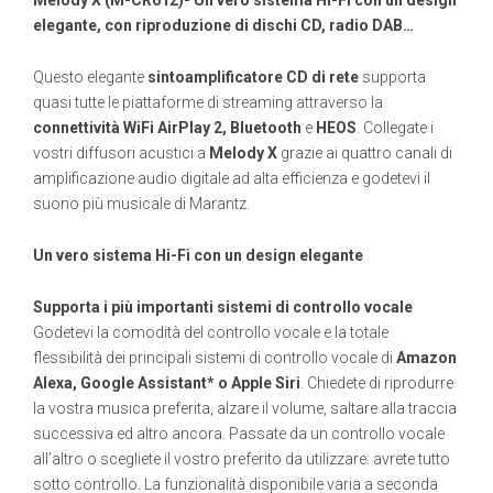
Melody X (M-CR612)- Un vero sistema Hi-Fi con un design
elegante, con riproduzione di dischi CD, radio DAB…
Questo elegante
sintoamplificatore CD di rete
supporta
quasi tutte le piattaforme di streaming attraverso la
connettività WiFi AirPlay 2, Bluetooth
e
HEOS
. Collegate i
vostri diffusori acustici a
Melody X
grazie ai quattro canali di
amplificazione audio digitale ad alta efficienza e godetevi il
suono più musicale di Marantz.
Un vero sistema Hi-Fi con un design elegante
Supporta i più importanti sistemi di controllo vocale
Godetevi la comodità del controllo vocale e la totale
flessibilità dei principali sistemi di controllo vocale di
Amazon
Alexa, Google Assistant* o Apple Siri
. Chiedete di riprodurre
la vostra musica preferita, alzare il volume, saltare alla traccia
successiva ed altro ancora. Passate da un controllo vocale
all’altro o scegliete il vostro preferito da utilizzare: avrete tutto
sotto controllo. La funzionalità disponibile varia a seconda