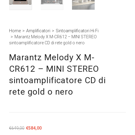
Home
>
Amplificatori
>
Sintoamplificatori Hi Fi
>
Marantz Melody X M-CR612 – MINI STEREO
sintoamplificatore CD di rete gold o nero
Marantz Melody X M-
CR612 – MINI STEREO
sintoamplificatore CD di
rete gold o nero
Il
Il
€
649,00
€
584,00
prezzo
prezzo