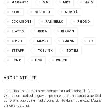
MARANTZ
MM
MP3
NAIM
NERO
NORDOST
NOVITÀ
OCCASIONE
PANNELLO
PHONO
PIATTO
REGA
RIBBON
S/PDIF
SILVER
SOUND
SR
STTAFF
TOSLINK
TOTEM
UPNP
USB
WHITE
ABOUT ATELIER
Lorem ipsum dolor sit amet, consectetur adipiscing elit. Nam
viverra euismod odio, gravida pellentesque urna varius vitae. Sed
dui lorem, adipiscing in adipiscing et, interdum nec metus. Mauris
ultricies, justo eu.