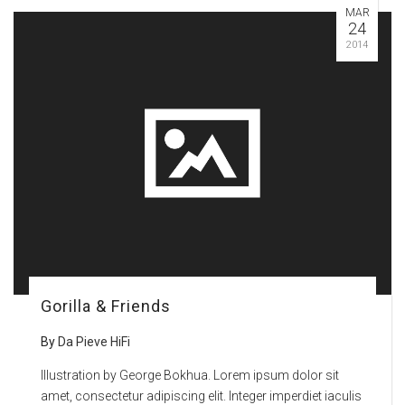
MAR
24
2014
Gorilla & Friends
By
Da Pieve HiFi
Illustration by George Bokhua. Lorem ipsum dolor sit
amet, consectetur adipiscing elit. Integer imperdiet iaculis