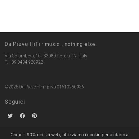
Da Pieve HiFi ·
music... nothing else.
Via Colombera, 10 · 33080 Porcia PN · Italy
T. +39 0434 920922
©2026 Da Pieve HiFi · p.iva 01610250936
Seguici
Come il 90% dei siti web, utilizziamo i cookie per aiutarci a