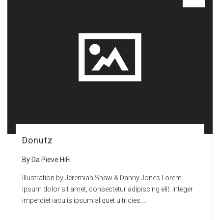
Donutz
By
Da Pieve HiFi
Illustration by Jeremiah Shaw & Danny Jones Lorem
ipsum dolor sit amet, consectetur adipiscing elit. Integer
imperdiet iaculis ipsum aliquet ultricies.…