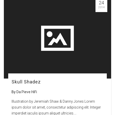
24
2014
Skull Shadez
By
Da Pieve HiFi
Illustration by Jeremiah Shaw & Danny Jones Lorem
ipsum dolor sit amet, consectetur adipiscing elit. Integer
imperdiet iaculis ipsum aliquet ultricies.…