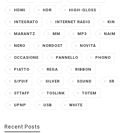
HDMI
HDR
HIGH-GLOSS
INTEGRATO
INTERNET RADIO
KIN
MARANTZ
MM
MP3
NAIM
NERO
NORDOST
NOVITÀ
OCCASIONE
PANNELLO
PHONO
PIATTO
REGA
RIBBON
S/PDIF
SILVER
SOUND
SR
STTAFF
TOSLINK
TOTEM
UPNP
USB
WHITE
Recent Posts