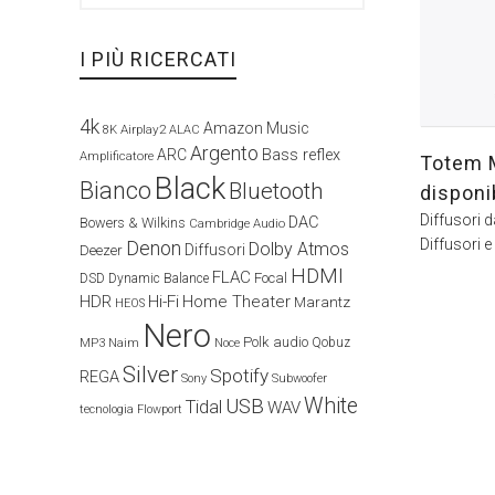
I PIÙ RICERCATI
4k
Amazon Music
Airplay2
8K
ALAC
Argento
ARC
Bass reflex
Amplificatore
Totem 
Black
Bianco
Bluetooth
disponi
Diffusori 
DAC
Bowers & Wilkins
Cambridge Audio
Diffusori e
Denon
Dolby Atmos
Diffusori
Deezer
HDMI
FLAC
Focal
DSD
Dynamic Balance
HDR
Hi-Fi
Home Theater
Marantz
HEOS
Nero
Polk audio
Naim
Qobuz
MP3
Noce
Silver
Spotify
REGA
Sony
Subwoofer
White
USB
Tidal
WAV
tecnologia Flowport