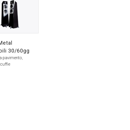
Metal
bili 30/60gg
da pavimento
,
 cuffie