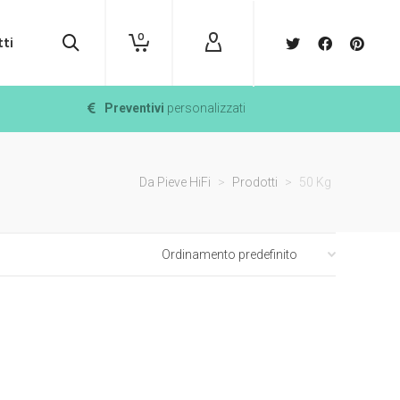
0
ti
Preventivi
personalizzati
Da Pieve HiFi
>
Prodotti
>
50 Kg