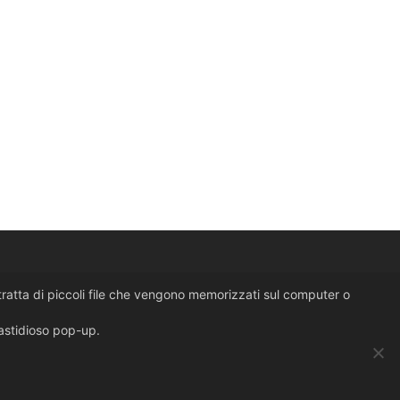
i tratta di piccoli file che vengono memorizzati sul computer o
fastidioso pop-up.
design by
lumiere