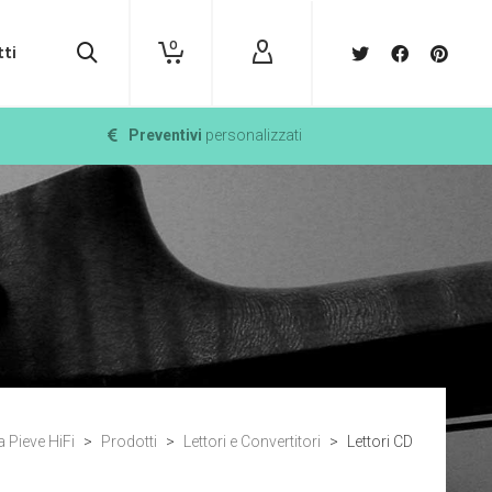
0
ti
Preventivi
personalizzati
a Pieve HiFi
>
Prodotti
>
Lettori e Convertitori
>
Lettori CD