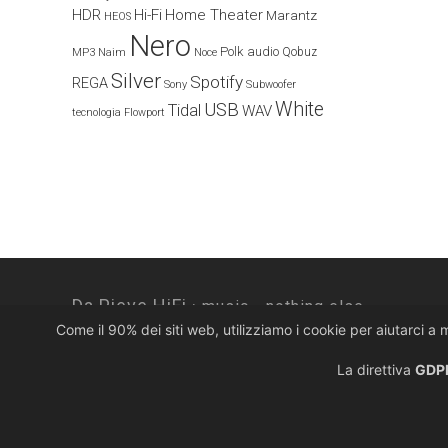
HDR
Hi-Fi
Home Theater
Marantz
HEOS
Nero
Polk audio
Naim
Qobuz
MP3
Noce
Silver
Spotify
REGA
Sony
Subwoofer
White
USB
Tidal
WAV
tecnologia Flowport
Da Pieve HiFi ·
music... nothing else.
Come il 90% dei siti web, utilizziamo i cookie per aiutarci a 
Via Colombera, 10 · 33080 Porcia PN · Italy
T. +39 0434 920922
La direttiva
GDPR
©2026 Da Pieve HiFi · p.iva 01610250936