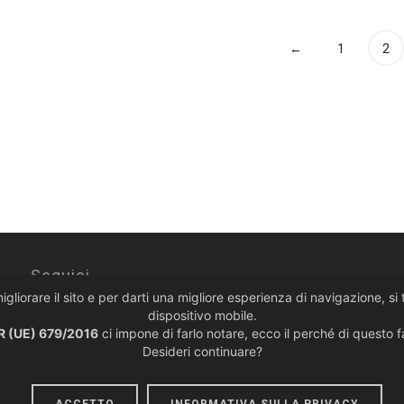
€649,00.
€584,00.
←
1
2
Seguici
migliorare il sito e per darti una migliore esperienza di navigazione, s
dispositivo mobile.
 (UE) 679/2016
ci impone di farlo notare, ecco il perché di questo 
Desideri continuare?
Politiche sulla Privacy
·
Condizioni di Vendita