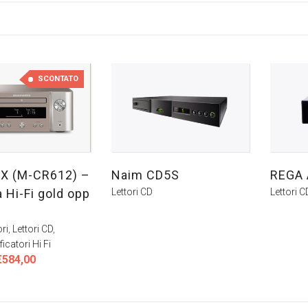
SCONTATO
 X (M-CR612) –
Naim CD5S
REGA 
 Hi-Fi gold opp
Lettori CD
Lettori C
ri
,
Lettori CD
,
icatori Hi Fi
l
Il
€
584,00
prezzo
prezzo
riginale
attuale
ra:
è: