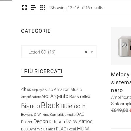
Showing 13–16 of 16 results
CATEGORIE
Lettori CD (16)
×
I PIÙ RICERCATI
Melody
sistema
4k
nero
Amazon Music
Airplay2
8K
ALAC
Argento
ARC
Bass reflex
Amplificatore
Amplificato
Black
Sintoamplif
Bianco
Bluetooth
I
€
649,00
DAC
Bowers & Wilkins
Cambridge Audio
Denon
Dolby Atmos
o
Diffusori
Deezer
e
HDMI
FLAC
Focal
DSD
Dynamic Balance