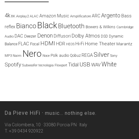
4k
Argento
Amazon Music
ARC
Bass
Airplay2
Amplificatore
8K
ALAC
Black
Bianco
Bluetooth
reflex
Bowers & Wilkins
Cambridge
Denon
Dolby Atmos
DAC
Diffusori
Deezer
Audio
DSD
Dynamic
HDMI
FLAC
HDR
Hi-Fi
Home Theater
Marantz
Focal
Balance
HEOS
Nero
Silver
REGA
Polk audio
Naim
Qobuz
MP3
Noce
Sony
White
USB
Spotify
Tidal
WAV
Subwoofer
tecnologia Flowport
Da Pieve HiFi ·
music... nothing else.
Via Colombera, 10 · 33080 Porcia PN · Italy
T. +39 0434 920922