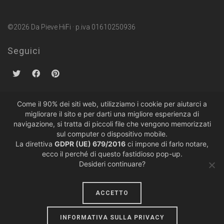
©2026 Da Pieve HiFi · p.iva 01610250936
Seguici
Come il 90% dei siti web, utilizziamo i cookie per aiutarci a
migliorare il sito e per darti una migliore esperienza di
Politiche sulla Privacy
·
Condizioni di Vendita
navigazione, si tratta di piccoli file che vengono memorizzati
sul computer o dispositivo mobile.
La direttiva
GDPR (UE) 679/2016
ci impone di farlo notare,
ecco il perché di questo fastidioso pop-up.
Desideri continuare?
ACCETTO
design by
lumiere
INFORMATIVA SULLA PRIVACY