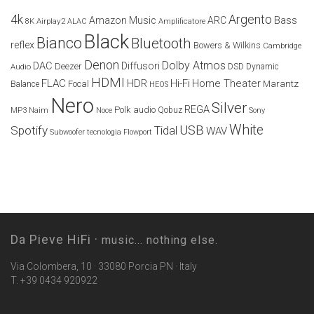
4k
Argento
Amazon Music
ARC
Bass
Airplay2
Amplificatore
8K
ALAC
Black
Bianco
Bluetooth
reflex
Bowers & Wilkins
Cambridge
Denon
Dolby Atmos
DAC
Diffusori
Deezer
Audio
DSD
Dynamic
HDMI
FLAC
HDR
Hi-Fi
Home Theater
Marantz
Focal
Balance
HEOS
Nero
Silver
REGA
Polk audio
Naim
Qobuz
MP3
Noce
Sony
White
USB
Spotify
Tidal
WAV
Subwoofer
tecnologia Flowport
Da Pieve HiFi ·
music... nothing else.
Via Colombera, 10 · 33080 Porcia PN · Italy
T. +39 0434 920922