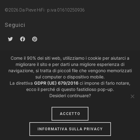
©2026 Da Pieve HiFi · p.iva 01610250936
Seguici
Come il 90% dei siti web, utilizziamo i cookie per aiutarci a
migliorare il sito e per darti una migliore esperienza di
Politiche sulla Privacy
·
Condizioni di Vendita
navigazione, si tratta di piccoli file che vengono memorizzati
sul computer o dispositivo mobile.
La direttiva
GDPR (UE) 679/2016
ci impone di farlo notare,
ecco il perché di questo fastidioso pop-up.
Desideri continuare?
ACCETTO
design by
lumiere
INFORMATIVA SULLA PRIVACY