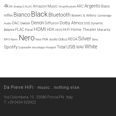
4k
Argento
Amazon Music
ARC
Bass
Airplay2
Amplificatore
8K
ALAC
Black
Bianco
Bluetooth
reflex
Bowers & Wilkins
Cambridge
Denon
Dolby Atmos
DAC
Diffusori
Deezer
Audio
DSD
Dynamic
HDMI
FLAC
HDR
Hi-Fi
Home Theater
Marantz
Focal
Balance
HEOS
Nero
Silver
REGA
Polk audio
Naim
Qobuz
MP3
Noce
Sony
White
USB
Spotify
Tidal
WAV
Subwoofer
tecnologia Flowport
Da Pieve HiFi ·
music... nothing else.
Via Colombera, 10 · 33080 Porcia PN · Italy
T. +39 0434 920922