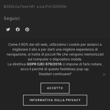
©2026 Da Pieve HiFi · p.iva 01610250936
Seguici
Come il 90% dei siti web, utilizziamo i cookie per aiutarci a
migliorare il sito e per darti una migliore esperienza di
Politiche sulla Privacy
·
Condizioni di Vendita
navigazione, si tratta di piccoli file che vengono memorizzati
sul computer o dispositivo mobile.
La direttiva
GDPR (UE) 679/2016
ci impone di farlo notare,
ecco il perché di questo fastidioso pop-up.
Desideri continuare?
ACCETTO
design by
lumiere
INFORMATIVA SULLA PRIVACY