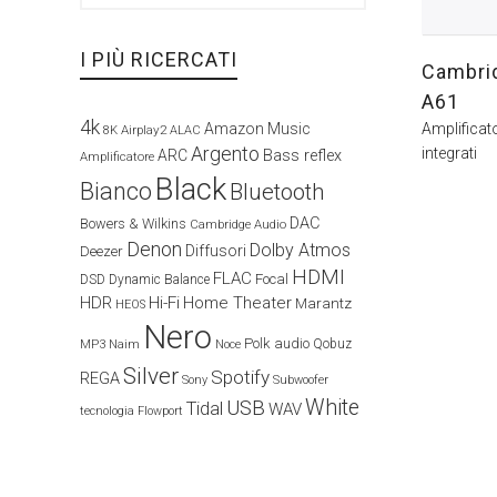
I PIÙ RICERCATI
Cambri
A61
4k
Amplificato
Amazon Music
Airplay2
8K
ALAC
Argento
integrati
ARC
Bass reflex
Amplificatore
Black
Bianco
Bluetooth
DAC
Bowers & Wilkins
Cambridge Audio
Denon
Dolby Atmos
Diffusori
Deezer
HDMI
FLAC
Focal
DSD
Dynamic Balance
HDR
Hi-Fi
Home Theater
Marantz
HEOS
Nero
Polk audio
Naim
Qobuz
MP3
Noce
Silver
Spotify
REGA
Sony
Subwoofer
White
USB
Tidal
WAV
tecnologia Flowport