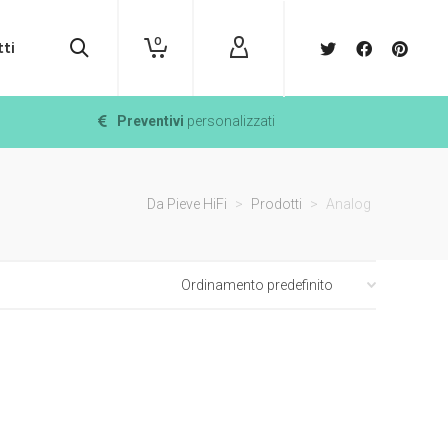
0
ti
Preventivi
personalizzati
Da Pieve HiFi
>
Prodotti
>
Analog