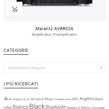
Marantz AV8802A
Amplificatori
,
Preamplificatori
CATEGORIE
Seleziona una categoria
I PIÙ RICERCATI
4k
Argento
Amazon Music
ARC
Bass
Airplay2
Amplificatore
8K
ALAC
Black
Bianco
Bluetooth
reflex
Bowers & Wilkins
Cambridge