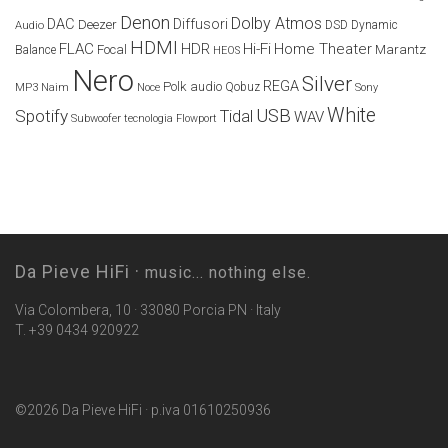
Denon
Dolby Atmos
DAC
Diffusori
Deezer
Audio
DSD
Dynamic
HDMI
FLAC
HDR
Hi-Fi
Home Theater
Marantz
Focal
Balance
HEOS
Nero
Silver
REGA
Polk audio
Naim
Qobuz
MP3
Noce
Sony
White
USB
Spotify
Tidal
WAV
Subwoofer
tecnologia Flowport
Da Pieve HiFi ·
music... nothing else.
Via Colombera, 10 · 33080 Porcia PN · Italy
T. +39 0434 920922
©2026 Da Pieve HiFi · p.iva 01610250936